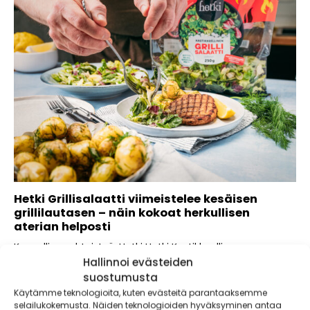
Hetki Grillisalaatti viimeistelee kesäisen
grillilautasen – näin kokoat herkullisen
aterian helposti
Kaupallinen yhteistyö: Hetki Hetki Kastikkeellinen
Grillisalaatti tuo grillilautaselle raikkaan lisän. Salaatin
Hallinnoi evästeiden
mukana tulee...
suostumusta
Käytämme teknologioita, kuten evästeitä parantaaksemme
selailukokemusta. Näiden teknologioiden hyväksyminen antaa