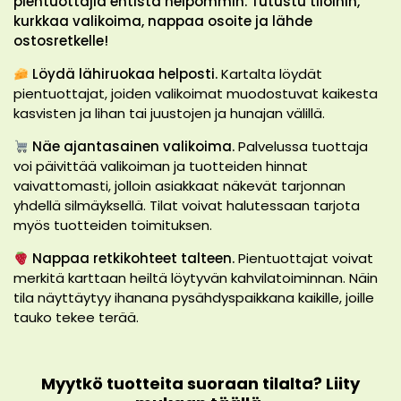
pientuottajia entistä helpommin. Tutustu tiloihin,
kurkkaa valikoima, nappaa osoite ja lähde
ostosretkelle!
Löydä lähiruokaa helposti.
Kartalta löydät
pientuottajat, joiden valikoimat muodostuvat kaikesta
kasvisten ja lihan tai juustojen ja hunajan välillä.
Näe ajantasainen valikoima.
Palvelussa tuottaja
voi päivittää valikoiman ja tuotteiden hinnat
vaivattomasti, jolloin asiakkaat näkevät tarjonnan
yhdellä silmäyksellä. Tilat voivat halutessaan tarjota
myös tuotteiden toimituksen.
Nappaa retkikohteet talteen.
Pientuottajat voivat
merkitä karttaan heiltä löytyvän kahvilatoiminnan. Näin
tila näyttäytyy ihanana pysähdyspaikkana kaikille, joille
tauko tekee terää.
Myytkö tuotteita suoraan tilalta? Liity