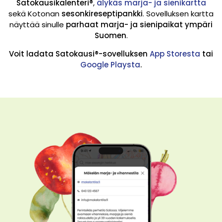
Satokausikalenteri®
,
älykäs marja- ja sienikartta
sekä Kotonan
sesonkireseptipankki
.
Sovelluksen kartta
näyttää sinulle
parhaat marja- ja sienipaikat ympäri
Suomen
.
Voit ladata Satokausi®-sovelluksen
App Storesta
tai
Google Playsta
.