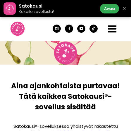
Satokausi
×
Avaa
Kokeile sovellusta!
Aina ajankohtaista purtavaa!
Tätä kaikkea Satokausi®-
sovellus sisältää
Satokausi®-s
ovelluksessa yhdistyvät rakastettu