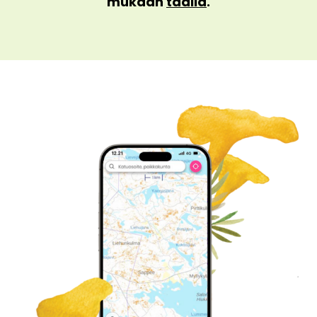
mukaan
täällä
.