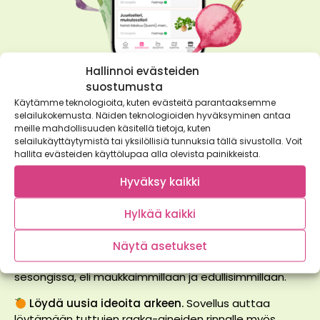
Hallinnoi evästeiden
suostumusta
Pidä Satokausikalenteri®
Käytämme teknologioita, kuten evästeitä parantaaksemme
selailukokemusta. Näiden teknologioiden hyväksyminen antaa
kätevästi mukanasi
meille mahdollisuuden käsitellä tietoja, kuten
selailukäyttäytymistä tai yksilöllisiä tunnuksia tällä sivustolla. Voit
hallita evästeiden käyttölupaa alla olevista painikkeista.
Taskussa kulkeva Satokausikalenteri® helpottaa
Hyväksy kaikki
arjen valintoja: ruokakaupassa voit tarkistaa
yhdellä silmäyksellä, mitä kannattaa ostaa juuri
Hylkää kaikki
nyt.
Näytä asetukset
Suunnittele ostokset vaivatta.
Näet helposti,
mitkä kasvikset, hedelmät, marjat, sienet ja kalat ovat
sesongissa, eli maukkaimmillaan ja edullisimmillaan.
Löydä uusia ideoita arkeen.
Sovellus auttaa
löytämään tuttujen raaka-aineiden rinnalle myös