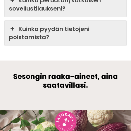
Kuinka peruutan/katkaisen
sovellustilaukseni?
Kuinka pyydän tietojeni
poistamista?
Sesongin raaka-aineet, aina
saatavillasi.