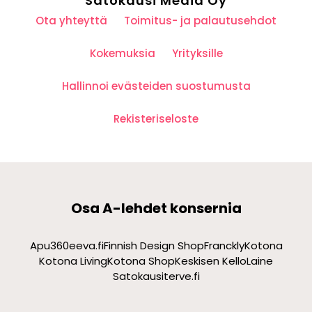
Satokausi Media Oy
Ota yhteyttä
Toimitus- ja palautusehdot
Kokemuksia
Yrityksille
Hallinnoi evästeiden suostumusta
Rekisteriseloste
Osa A-lehdet konsernia
Apu360
eeva.fi
Finnish Design Shop
Franckly
Kotona
Kotona Living
Kotona Shop
Keskisen Kello
Laine
Satokausi
terve.fi