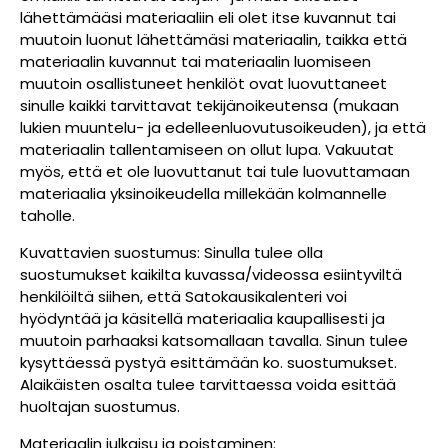
lähettämääsi materiaaliin eli olet itse kuvannut tai
muutoin luonut lähettämäsi materiaalin, taikka että
materiaalin kuvannut tai materiaalin luomiseen
muutoin osallistuneet henkilöt ovat luovuttaneet
sinulle kaikki tarvittavat tekijänoikeutensa (mukaan
lukien muuntelu- ja edelleenluovutusoikeuden), ja että
materiaalin tallentamiseen on ollut lupa. Vakuutat
myös, että et ole luovuttanut tai tule luovuttamaan
materiaalia yksinoikeudella millekään kolmannelle
taholle.
Kuvattavien suostumus: Sinulla tulee olla
suostumukset kaikilta kuvassa/videossa esiintyviltä
henkilöiltä siihen, että Satokausikalenteri voi
hyödyntää ja käsitellä materiaalia kaupallisesti ja
muutoin parhaaksi katsomallaan tavalla. Sinun tulee
kysyttäessä pystyä esittämään ko. suostumukset.
Alaikäisten osalta tulee tarvittaessa voida esittää
huoltajan suostumus.
Materiaalin julkaisu ja poistaminen: