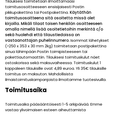
Tilauksesi toimitetaan ilmoittamaasi
toimitusosoitteeseen ensisijaisesti Postin
pikkupakettina tai Postipakettina.
Käytäthän
toimitusosoitteena sitä osoitetta missä olet
kirjoilla. Mikäli tilaat toisen henkilön osoitteeseen
omalla nimellä lisää osoitetietoihin merkintä c/o
sekä huolehdi että tilaustiedoissa on
vastaanottajan puhelinnumero.
Isommat lähetykset
(>250 x 353 x 30 mm 2kg) toimitetaan postipakettina
sinua lähimpään Postin toimipisteeseen tai
pakettiautomaattiin. Tilauksesi toimituskulut näet
ostoskorissa sekä maksuvaiheessa. Toimituskulut 1
kappaleen tilauksille ovat 4,89 euroa. Yli 35€ tilauksille
toimitus on maksuton. Mahdollisista
ilmaistoimituskampanjoista ilmoitamme tuotesivuilla.
Toimitusaika
Toimitusaika pääsääntöisesti 1-5 arkipäivää. Emme
vastaa ylivoimaisen esteen aiheuttamista