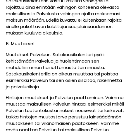
Satokausikalenterin vastuu kaikista vahingoista
rajoittuu aina enintään vahingon kohteena olevasta
maksullisesta Palvelusta vahingon ajalta maksamasi
maksun määrään. Edellä kuvattu ei kuitenkaan rajoita
sinulle pakottavan kuluttajansuojalainsäädännön
mukaan kuuluvia oikeuksia.
6. Muutokset
Muutokset Palveluun. Satokausikalenteri pyrkii
kehittämään Palvelua ja huolehtimaan sen
mahdollisimman häiriöttömästä toiminnasta.
Satokausikalenterilla on oikeus muuttaa tai poistaa
esimerkiksi Palvelun tai sen osien sisältöä, rakennetta
ja palveluaikoja.
Hintojen muutokset ja Palvelun päättäminen. Voimme
muuttaa maksullisen Palvelun hintaa, esimerkiksi mikäli
Palvelun tuotantokustannukset nousevat tai laskevat,
taikka hintojen muutostarve perustuu lainsäädännön
muutokseen tai viranomaisen päätökseen. Voimme
myös päättää Palvelun tai maksullisen Palvelun