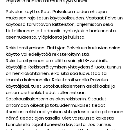
käytöstä huollon tai muun syyn vuoksi.
Palvelun käyttö. Saat Palveluun näiden ehtojen
mukaisen rajoitetun käyttöoikeuden. Vastaat Palvelun
käytössä tarvittavan laitteiston, ohjelmiston sekä
tietoliikenne- ja tiedonsiirtoyhteyksien hankinnasta,
asennuksesta, ylläpidosta ja kuluista.
Rekisteröityminen. Tiettyjen Palveluun kuuluvien osien
käyttö voi edellyttää rekisteröitymistä.
Rekisteröityminen on sallittu vain yli 13-vuotiaille
käyttäjille. Rekisteröitymisen yhteydessä luotu tunnus
on henkilökohtainen, eikä sitä saa luovuttaa tai
ilmaista kolmannelle. Rekisteröitymällä Palvelun
käyttäjäksi, tulet Satokausikalenterin asiakkaaksi ja
antamasi henkilötiedot tallennetaan
Satokausikalenterin asiakasrekisteriin. Sitoudut
antamaan oikeat ja totuudenmukaiset tiedot
itsestäsi rekisteröitymisen yhteydessä sekä pitämään
nämä tiedot ajan tasalla. Olet vastuussa kaikesta
tunnuksella tapahtuneesta käytöstä. Jos tunnus