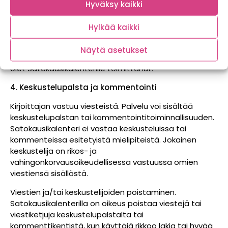
luovuttaa edelleen muunneltuna tai alkuperäisessä
Hyväksy kaikki
asussaan joko kokonaan tai osittain ja/tai liitettynä
johonkin toiseen aineistoon Palvelun kautta Palvelun
Hylkää kaikki
julkisille alueille (kuten keskustelupalstat)
lähettämääsi aineistoa. Satokausikalenteri ei palauta
Näytä asetukset
materiaalia, kuten esimerkiksi kuvia tai kirjoituksia, jotka
olet Satokausikalenterille toimittanut.
4. Keskustelupalsta ja kommentointi
Kirjoittajan vastuu viesteistä. Palvelu voi sisältää
keskustelupalstan tai kommentointitoiminnallisuuden.
Satokausikalenteri ei vastaa keskusteluissa tai
kommenteissa esitetyistä mielipiteistä. Jokainen
keskustelija on rikos- ja
vahingonkorvausoikeudellisessa vastuussa omien
viestiensä sisällöstä.
Viestien ja/tai keskustelijoiden poistaminen.
Satokausikalenterilla on oikeus poistaa viestejä tai
viestiketjuja keskustelupalstalta tai
kommenttikentistä, kun käyttäjä rikkoo lakia tai hyvää