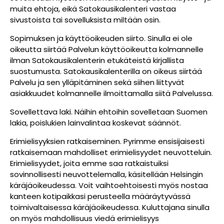
muita ehtoja, eikä Satokausikalenteri vastaa
sivustoista tai sovelluksista miltään osin.
Sopimuksen ja käyttöoikeuden siirto. Sinulla ei ole
oikeutta siirtää Palvelun käyttöoikeutta kolmannelle
ilman Satokausikalenterin etukäteistä kirjallista
suostumusta. Satokausikalenterilla on oikeus siirtää
Palvelu ja sen ylläpitäminen sekä siihen liittyvät
asiakkuudet kolmannelle ilmoittamalla siitä Palvelussa.
Sovellettava laki. Näihin ehtoihin sovelletaan Suomen
lakia, poislukien lainvalintaa koskevat säännöt.
Erimielisyyksien ratkaiseminen. Pyrimme ensisijaisesti
ratkaisemaan mahdolliset erimielisyydet neuvotteluin.
Erimielisyydet, joita emme saa ratkaistuiksi
sovinnollisesti neuvottelemalla, käsitellään Helsingin
käräjäoikeudessa. Voit vaihtoehtoisesti myös nostaa
kanteen kotipaikkasi perusteella määräytyvässä
toimivaltaisessa käräjäoikeudessa. Kuluttajana sinulla
on myös mahdollisuus viedä erimielisyys