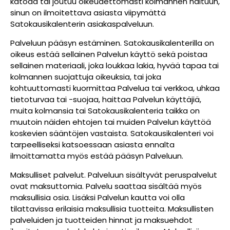
katoaa tai joutuu oikeudettomasti kolmannen haltuun,
sinun on ilmoitettava asiasta viipymättä
Satokausikalenterin asiakaspalveluun.
Palveluun pääsyn estäminen. Satokausikalenterilla on
oikeus estää sellainen Palvelun käyttö sekä poistaa
sellainen materiaali, joka loukkaa lakia, hyvää tapaa tai
kolmannen suojattuja oikeuksia, tai joka
kohtuuttomasti kuormittaa Palvelua tai verkkoa, uhkaa
tietoturvaa tai -suojaa, haittaa Palvelun käyttäjiä,
muita kolmansia tai Satokausikalenteria taikka on
muutoin näiden ehtojen tai muiden Palvelun käyttöä
koskevien sääntöjen vastaista. Satokausikalenteri voi
tarpeelliseksi katsoessaan asiasta ennalta
ilmoittamatta myös estää pääsyn Palveluun.
Maksulliset palvelut. Palveluun sisältyvät peruspalvelut
ovat maksuttomia. Palvelu saattaa sisältää myös
maksullisia osia. Lisäksi Palvelun kautta voi olla
tilattavissa erilaisia maksullisia tuotteita. Maksullisten
palveluiden ja tuotteiden hinnat ja maksuehdot