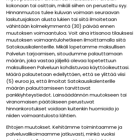
kokonaan tai osittain, mikäli siihen on perusteltu syy.
Hinnanmuutos tulee kuluvan voimaan seuraavan
laskutusjakson alusta lukien tai siitä ilmoitetaan
vähintään kolmekymmentä (30) päivää ennen
muutoksen voimaantuloa. Voit aina irtisanoa tilauksesi
muutoksen voimaantulohetkeen ilmoittamalla siitä
Satokausikalenterille. Mikäli lopetamme maksullisen
Palvelun tarjoamisen, sitoudumme palauttamaan
määrän, joka vastaa jäljellä olevaa lopetettuun
maksulliseen Palveluun kohdistuvaa käyttöoikeuttasi.
Määrä palautetaan edellyttäen, että se ylittää viisi
(5) euroa ja, että ilmoitat Satokausikalenterille
määrän palauttamiseen tarvittavat
pankkiyhteystiedot. Lainsäädännön muutokseen tai
viranomaisen päätökseen perustuvat
hinnankorotukset voidaan kuitenkin huomioida jo
niiden voimaantulosta lähtien.
Ehtojen muutokset. Kehitämme toimintaamme ja
palveluvalikoimaamme jatkuvasti, minkä vuoksi