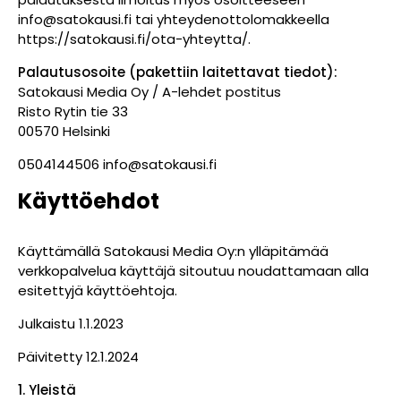
info@satokausi.fi tai yhteydenottolomakkeella
https://satokausi.fi/ota-yhteytta/.
Palautusosoite (pakettiin laitettavat tiedot):
Satokausi Media Oy / A-lehdet postitus
Risto Rytin tie 33
00570 Helsinki
0504144506 info@satokausi.fi
Käyttöehdot
Käyttämällä Satokausi Media Oy:n ylläpitämää
verkkopalvelua käyttäjä sitoutuu noudattamaan alla
esitettyjä käyttöehtoja.
Julkaistu 1.1.2023
Päi­vi­tetty 12.1.2024
1. Yleistä