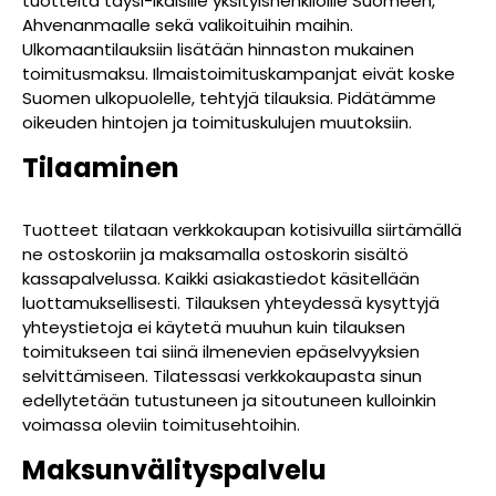
tuotteita täysi-ikäisille yksityishenkilöille Suomeen,
Ahvenanmaalle sekä valikoituihin maihin.
Ulkomaantilauksiin lisätään hinnaston mukainen
toimitusmaksu. Ilmaistoimituskampanjat eivät koske
Suomen ulkopuolelle, tehtyjä tilauksia. Pidätämme
oikeuden hintojen ja toimituskulujen muutoksiin.
Tilaaminen
Tuotteet tilataan verkkokaupan kotisivuilla siirtämällä
ne ostoskoriin ja maksamalla ostoskorin sisältö
kassapalvelussa. Kaikki asiakastiedot käsitellään
luottamuksellisesti. Tilauksen yhteydessä kysyttyjä
yhteystietoja ei käytetä muuhun kuin tilauksen
toimitukseen tai siinä ilmenevien epäselvyyksien
selvittämiseen. Tilatessasi verkkokaupasta sinun
edellytetään tutustuneen ja sitoutuneen kulloinkin
voimassa oleviin toimitusehtoihin.
Maksunvälityspalvelu