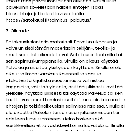
ilmoitetaan palvelukohtaisesti erikseen. Maksullisiin
palveluihin sovelletaan näiden ehtojen lisäksi
tilausehtoja, jotka luettavissa täällä:
https://satokausi.fi/toimitus-palautus/
3. Oikeudet
Satokausikalenterin materiaali. Palvelun ulkoasun ja
Palvelun sisältämän materiaalin tekijän-, teollis- ja
muut suojatut oikeudet ovat Satokausikalenterilla tai
sen sopimuskumppaneilla. Sinulla on oikeus käyttää
Palvelua ja sisältöä yksityiseen käyttöön. Sinulla ei ole
oikeutta ilman Satokausikalenterilta saatua
etukäteistä kirjallista suostumusta valmistaa
kappaleita, välittää yleisölle, esittää julkisesti, levittää
yleisölle, näyttää julkisesti tai käyttää Palvelua tai sen
kautta vastaanottamiasi sisältöjä muutoin kuin näiden
ehtojen ja tekijänoikeuslain sallimissa rajoissa. Sinulla ei
ole oikeutta Palvelun tai sen osan julkaisemiseen tai
edelleen luovuttamiseen. Kielto koskee sekä
vastikkeellisia että vastikkeettomia luovutuksia. Sinulla