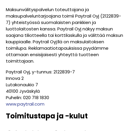
Maksunvälityspalvelun toteuttajana ja
maksupalveluntarjoajana toimii Paytrail Oyj (2122839-
7) yhteistyössä suomalaisten pankkien ja
luottolaitosten kanssa. Paytrail Oyj näkyy maksun
saajana tiliotteella tai korttilaskulla ja välittää maksun
kauppiaalle. Paytrail Oyj:llä on maksulaitoksen
toimilupa. Reklamaatiotapauksissa pyydämme
ottamaan ensisijaisesti yhteyttä tuotteen
toimittajaan.
Paytrail Oyj, y-tunnus: 2122839-7
Innova 2
Lutakonaukio 7
40100 Jyväskylä
Puhelin: 020 718 1830
www.paytrail.com
Toimitustapa ja -kulut