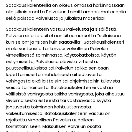
Satokausikalenterilla on oikeus omassa harkinnassaan
olla julkaisematta Palveluun toimittamaasi materiaalia
sekä poistaa Palvelusta jo julkaistu materiaali.
Satokausikalenterin vastuu Palvelusta ja sisällöstä.
Palvelun sisältö esitetään sitoumuksetta ”sellaisena
kuin se on” ja ”siten kuin saatavilla”. Satokausikalenteri
ei ole vastuussa tai korvausvelvollinen Palvelun
virheellisestä toiminnasta, käyttökatkoista, käytön
estymisestä, Palvelussa olevista virheistä,
puutteellisuuksista tai Palvelun taikka sen osan
lopettamisesta mahdollisesti aiheutuvasta
vahingosta eikä laitteisiin tai ohjelmistoihin tulevista
vioista tai häiriöistä. Satokausikalenteri ei vastaa
välillisistä vahingoista taikka vahingosta, joka aiheutuu
ylivoimaisesta esteestä tai vastaavasta syystä
johtuvasta toiminnan kohtuuttomasta
vaikeutumisesta. Satokausikalenterin vastuu on
rajoitettu virheellisen Palvelun uudelleen
toimittamiseen. Maksullisen Palvelun osalta