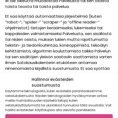
ei ole oikeutta muodostaa Palvelusta tai sen osasta
toista teosta tai toista palvelua.
Et saa käyttää automaattisia järjestelmiä (kuten
”robot-”, ”spider-” ”scraper-” ja ”offline reader-”
ohjelmistot) tietojen keräämiseksi, lukemiseksi tai
kappaleiden valmistamiseksi Palvelusta, sen sisällöstä
tai niiden osista, mukaan lukien mutta rajoittumatta
tekstin- ja tiedonlouhintaa, koneoppimista, tekoälyn
kehittämistä, algoritmin kouluttamista taikka Palvelun
tai sen sisältöjen yleisön saataviin saattamista varten
ilman Satokausikalenterin etukäteen antamaa
nimenomaista kirjallista suostumusta. Et saa syöttää
Satokausikalenterin sisältöjä mihinkään
Hallinnoi evästeiden
tekoälypohjaiseen tai muuhunkaan työkaluun tai
suostumusta
palveluun, joka varaa oikeuksia hyödyntää syötettyjä
Käytämme teknologioita, kuten evästeitä parantaaksemme
sisältöjä omaan tai kolmansien käyttöön, esimerkiksi
selailukokemusta. Näiden teknologioiden hyväksyminen antaa
työkalun kehittämis- tai koulutustarkoituksiin.
meille mahdollisuuden käsitellä tietoja, kuten
selailukäyttäytymistä tai yksilöllisiä tunnuksia tällä sivustolla. Voit
Käyttäjien materiaali. Satokausikalenterilla on oikeus
hallita evästeiden käyttölupaa alla olevista painikkeista.
korvauksetta käyttää ja uudelleen julkaista tai