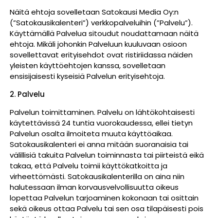
Näitä ehtoja sovelletaan Satokausi Media Oy:n
(”Satokausikalenteri”) verkkopalveluihin (”Palvelu”).
Käyttämällä Palvelua sitoudut noudattamaan näitä
ehtoja. Mikäli johonkin Palveluun kuuluvaan osioon
sovellettavat erityisehdot ovat ristiriidassa näiden
yleisten käyttöehtojen kanssa, sovelletaan
ensisijaisesti kyseisiä Palvelun erityisehtoja.
2. Palvelu
Palvelun toimittaminen. Palvelu on lähtökohtaisesti
käytettävissä 24 tuntia vuorokaudessa, ellei tietyn
Palvelun osalta ilmoiteta muuta käyttöaikaa.
Satokausikalenteri ei anna mitään suoranaisia tai
välillisiä takuita Palvelun toiminnasta tai piirteistä eikä
takaa, että Palvelu toimii käyttökatkoitta ja
virheettömästi. Satokausikalenterilla on aina niin
halutessaan ilman korvausvelvollisuutta oikeus
lopettaa Palvelun tarjoaminen kokonaan tai osittain
sekä oikeus ottaa Palvelu tai sen osa tilapäisesti pois