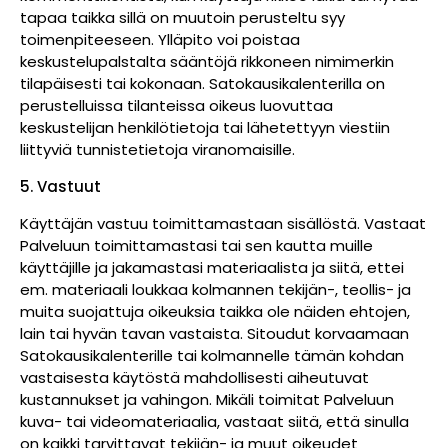
tapaa taikka sillä on muutoin perusteltu syy
toimenpiteeseen. Ylläpito voi poistaa
keskustelupalstalta sääntöjä rikkoneen nimimerkin
tilapäisesti tai kokonaan. Satokausikalenterilla on
perustelluissa tilanteissa oikeus luovuttaa
keskustelijan henkilötietoja tai lähetettyyn viestiin
liittyviä tunnistetietoja viranomaisille.
5. Vastuut
Käyttäjän vastuu toimittamastaan sisällöstä. Vastaat
Palveluun toimittamastasi tai sen kautta muille
käyttäjille ja jakamastasi materiaalista ja siitä, ettei
em. materiaali loukkaa kolmannen tekijän-, teollis- ja
muita suojattuja oikeuksia taikka ole näiden ehtojen,
lain tai hyvän tavan vastaista. Sitoudut korvaamaan
Satokausikalenterille tai kolmannelle tämän kohdan
vastaisesta käytöstä mahdollisesti aiheutuvat
kustannukset ja vahingon. Mikäli toimitat Palveluun
kuva- tai videomateriaalia, vastaat siitä, että sinulla
on kaikki tarvittavat tekijän- ja muut oikeudet