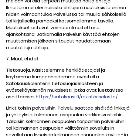
meidän voi olla tarpeen muuttaa näitä ehtoja.
Ilmoitamme olennaisista ehtojen muutoksista ennen
niiden voimaantuloa Palvelussa tai muulla sähköisellä
tai kirjallisella parhaaksi katsomallamme tavalla.
Muutokset astuvat voimaan ilmoitettuna
ajankohtana. Jatkamalla Palvelun käyttöä ehtojen
muuttamisen jälkeen sitoudut noudattamaan
muutettuja ehtoja.
7. Muut ehdot
Tietosuoja. Käsittelemme henkilötietojasi ja
käytämme kumppaneidemme evästeitä
Satokausikalenterin tietosuojaselosteen ja
evästekäytännön mukaisesti, jotka ovat luettavissa
osoitteessa:
https://satokausi.fi/rekisteriseloste/
Linkit toisiin palveluihin. Palvelu saattaa sisältää linkkejä
ja yhteyksiä kolmannen osapuolen verkkosivustoihin.
Tällaisiin kolmannen osapuolen tarjoamiin palveluihin
tai kolmannen osapuolen välittämiin sovelluksiin
sovelletaan kyseisen kolmannen osapuolen käyttö- ja