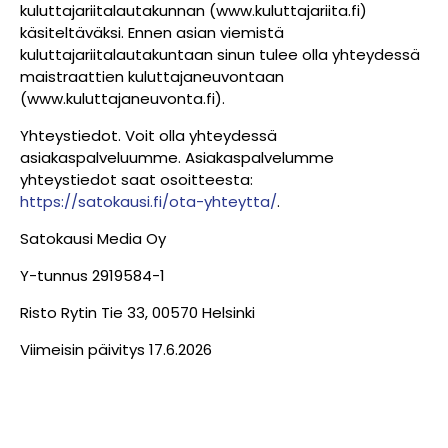
kuluttajariitalautakunnan (www.kuluttajariita.fi)
käsiteltäväksi. Ennen asian viemistä
kuluttajariitalautakuntaan sinun tulee olla yhteydessä
maistraattien kuluttajaneuvontaan
(www.kuluttajaneuvonta.fi).
Yhteystiedot. Voit olla yhteydessä
asiakaspalveluumme. Asiakaspalvelumme
yhteystiedot saat osoitteesta:
https://satokausi.fi/ota-yhteytta/
.
Satokausi Media Oy
Y-tunnus 2919584-1
Risto Rytin Tie 33, 00570 Helsinki
Viimeisin päivitys 17.6.2026