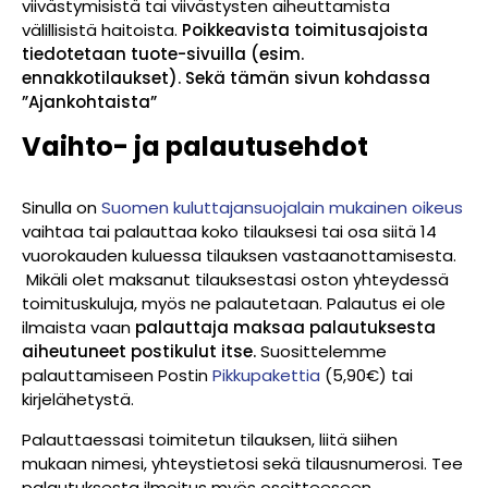
viivästymisistä tai viivästysten aiheuttamista
välillisistä haitoista.
Poikkeavista toimitusajoista
tiedotetaan tuote-sivuilla (esim.
ennakkotilaukset). Sekä tämän sivun kohdassa
”Ajankohtaista”
Vaihto- ja palautusehdot
Sinulla on
Suomen kuluttajansuojalain mukainen oikeus
vaihtaa tai palauttaa koko tilauksesi tai osa siitä 14
vuorokauden kuluessa tilauksen vastaanottamisesta.
Mikäli olet maksanut tilauksestasi oston yhteydessä
toimituskuluja, myös ne palautetaan. Palautus ei ole
ilmaista vaan
p
alauttaja maksaa palautuksesta
aiheutuneet postikulut itse.
Suosittelemme
palauttamiseen Postin
Pikkupakettia
(5,90€) tai
kirjelähetystä.
Palauttaessasi toimitetun tilauksen, liitä siihen
mukaan nimesi, yhteystietosi sekä tilausnumerosi. Tee
palautuksesta ilmoitus myös osoitteeseen