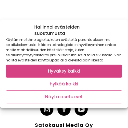
Hallinnoi evästeiden
suostumusta
Käytämme teknologioita, kuten evästeitä parantaaksemme
selailukokemusta. Näiden teknologioiden hyväksyminen antaa
meille mahdollisuuden käsitellä tietoja, kuten
Tilaa kasvispitoinen uutiskirje
selailukäyttäytymistä tai yksilöllisiä tunnuksia tällä sivustolla. Voit
hallita evästeiden käyttölupaa alla olevista painikkeista.
Hyväksy kaikki
TILAA
Hylkää kaikki
Näytä asetukset
Satokausi Media Oy