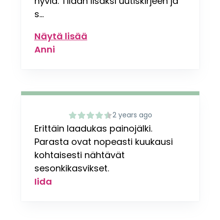
hyviä. Tilaan lisäksi uutiskirjeen ja
s...
Näytä lisää
Anni
2 years ago
Erittäin laadukas painojälki.
Parasta ovat nopeasti kuukausi
kohtaisesti nähtävät
sesonkikasvikset.
Iida