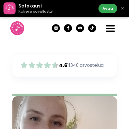
Satokausi
×
Avaa
Kokeile sovellusta!
4.6
11340
arvostelua