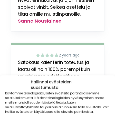
Hyvät ennakoivat ja ajan hetkeen
sopivat vinkit. Selkeä asettelu ja
tilaa omille muistiinpanoille.
Sanna Nousiainen
2 years ago
Satokausikalenterin toteutus ja
laatu oli noin 100% parempi kuin
uskalsimme odottaakkaan,
Hallinnoi evästeiden
tilaamme tämän jatkossakin!
suostumusta
Matti
Käytämme teknologioita, kuten evästeitä parantaaksemme
selailukokemusta. Näiden teknologioiden hyväksyminen antaa
meille mahdollisuuden käsitellä tietoja, kuten
selailukäyttäytymistä tai yksilöllisiä tunnuksia tällä sivustolla. Voit
hallita evästeiden käyttölupaa alla olevista painikkeista.