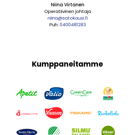
Niina Virtanen
Operatiivinen johtaja
niina@satokausi.fi
Puh:
0400481283
Kumppaneitamme