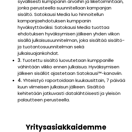
syvällisesti kumppanin arvoihin ja liiketoimintaan,
jonka perusteella suunnitellaan kampanjan
sisältö. Satokausi Media luo hinnoitellun
kampanjaehdotuksen kumppanin
hyväksyttäväksi. Satokausi Media tuottaa
ehdotuksen hyväksymisen jälkeen yhden viikon
sisällä julkaisusuunnitelman, joka sisältää sisältö-
ja tuotantosuunnitelman sekä
julkaisuajankohdat.
3.
Tuotettu sisältö luovutetaan kumppanille
vähintään viikko ennen julkaisua. Hyväksymisen
jälkeen sisällöt ajastetaan Satokausi™-kanaviin.
4.
Yhteistyö raportoidaan kuukausittain, 7 päivää
kuun viimeisen julkaisun jälkeen.
Sisältöä
kehitetään jatkuvasti datalähtöisesti ja yleisön
palautteen perusteella.
Yritysasiakkaidemme