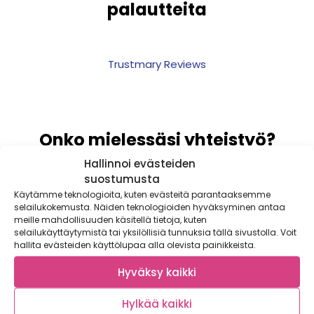
palautteita
Trustmary Reviews
Onko mielessäsi yhteistyö?
Voit olla meihin suoraan
Hallinnoi evästeiden
yhteydessä!
suostumusta
Käytämme teknologioita, kuten evästeitä parantaaksemme
selailukokemusta. Näiden teknologioiden hyväksyminen antaa
meille mahdollisuuden käsitellä tietoja, kuten
selailukäyttäytymistä tai yksilöllisiä tunnuksia tällä sivustolla. Voit
hallita evästeiden käyttölupaa alla olevista painikkeista.
Hyväksy kaikki
Hylkää kaikki