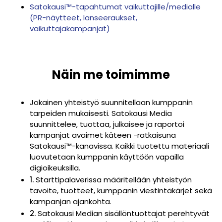
Satokausi™-tapahtumat vaikuttajille/medialle
(PR-näytteet, lanseeraukset,
vaikuttajakampanjat)
Näin me toimimme
Jokainen yhteistyö suunnitellaan kumppanin
tarpeiden mukaisesti.
Satokausi Media
suunnittelee, tuottaa, julkaisee ja raportoi
kampanjat avaimet
käteen -ratkaisuna
Satokausi™-kanavissa. Kaikki tuotettu materiaali
luovutetaan kumppanin käyttöön vapailla
digioikeuksilla.
1.
Starttipalaverissa määritellään yhteistyön
tavoite, tuotteet, kumppanin viestintäkärjet sekä
kampanjan ajankohta.
2.
Satokausi Median sisällöntuottajat perehtyvät