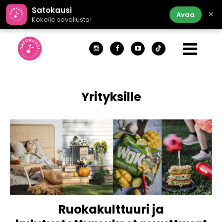
Satokausi
×
Avaa
Kokeile sovellusta!
Yrityksille
Ruokakulttuuri ja