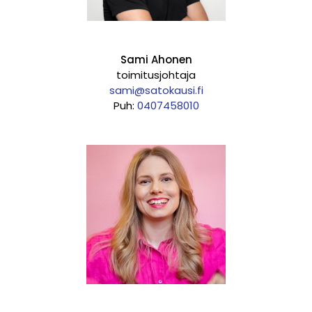
Sami Ahonen
toimitusjohtaja
sami@satokausi.fi
Puh:
0407458010