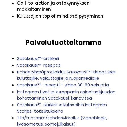
Call-to-action ja ostokynnyksen
madaltaminen
Kuluttajien top of mindissä pysyminen
Palvelutuotteitamme
Satokausi™-artikkeli
Satokausi™-reseptit
Kohderyhmäprofiloidut Satokausi™-tiedotteet
kuluttajille, vaikuttajille ja ruokamedialle
Satokausi™ -resepti + video 30-60 sekuntia
Instagram Livet ja kumppanin asiantuntijuuden
kohottaminen Satokausi-kanavissa
Satokausi™ -kurkistus kulisseihin Instagram
Stories-toteutuksena
Tila/tuotanto/tehdasvierailut (videoblogit,
livesometus, somejulkaisut)