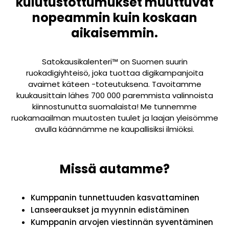
kulutustottumukset muuttuvat
nopeammin kuin koskaan
aikaisemmin.
Satokausikalenteri™ on Suomen suurin
ruokadigiyhteisö, joka tuottaa digikampanjoita
avaimet käteen -toteutuksena. Tavoitamme
kuukausittain lähes 700 000 paremmista valinnoista
kiinnostunutta suomalaista! Me tunnemme
ruokamaailman muutosten tuulet ja laajan yleisömme
avulla käännämme ne kaupallisiksi ilmiöksi.
Missä autamme?
Kumppanin tunnettuuden kasvattaminen
Lanseeraukset ja myynnin edistäminen
Kumppanin arvojen viestinnän syventäminen