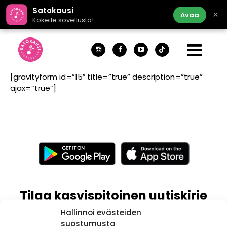
Satokausi
×
Avaa
Kokeile sovellusta!
[gravityform id=”15″ title=”true” description=”true”
ajax=”true”]
Tilaa kasvispitoinen uutiskirje
Hallinnoi evästeiden
suostumusta