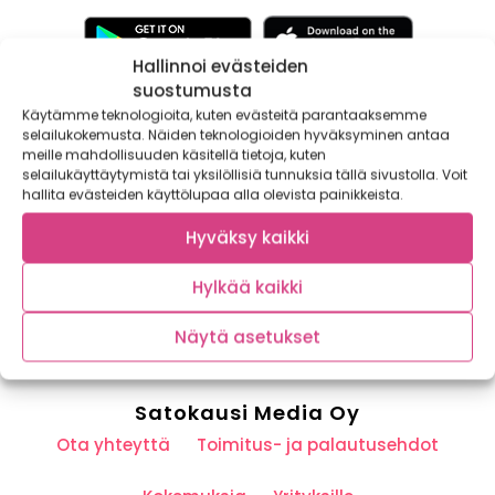
Hallinnoi evästeiden
suostumusta
Käytämme teknologioita, kuten evästeitä parantaaksemme
Tilaa kasvispitoinen uutiskirje
selailukokemusta. Näiden teknologioiden hyväksyminen antaa
meille mahdollisuuden käsitellä tietoja, kuten
selailukäyttäytymistä tai yksilöllisiä tunnuksia tällä sivustolla. Voit
hallita evästeiden käyttölupaa alla olevista painikkeista.
Hyväksy kaikki
TILAA
Hylkää kaikki
Näytä asetukset
Satokausi Media Oy
Ota yhteyttä
Toimitus- ja palautusehdot