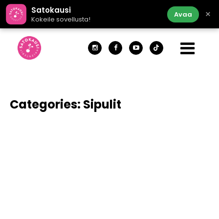
Satokausi
×
Avaa
Kokeile sovellusta!
Categories:
Sipulit