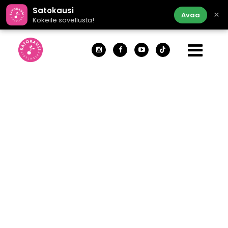
Satokausi
×
Avaa
Kokeile sovellusta!