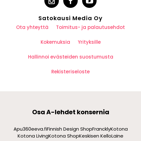
Satokausi Media Oy
Ota yhteyttä
Toimitus- ja palautusehdot
Kokemuksia
Yrityksille
Hallinnoi evästeiden suostumusta
Rekisteriseloste
Osa A-lehdet konsernia
Apu360
eeva.fi
Finnish Design Shop
Franckly
Kotona
Kotona Living
Kotona Shop
Keskisen Kello
Laine