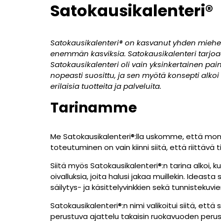
Satokausikalenteri®
Satokausikalenteri® on kasvanut yhden miehen
enemmän kasviksia. Satokausikalenteri tarjoaa
Satokausikalenteri oli vain yksinkertainen paine
nopeasti suosittu, ja sen myötä konsepti alkoi
erilaisia tuotteita ja palveluita.
Tarinamme
Me Satokausikalenteri®:lla uskomme, että moni
toteutuminen on vain kiinni siitä, että riittäv
Siitä myös Satokausikalenteri®:n tarina alkoi
oivalluksia, joita halusi jakaa muillekin. Ideas
säilytys- ja käsittelyvinkkien sekä tunnistekuv
Satokausikalenteri®:n nimi valikoitui siitä, et
perustuva ajattelu takaisin ruokavuoden peru