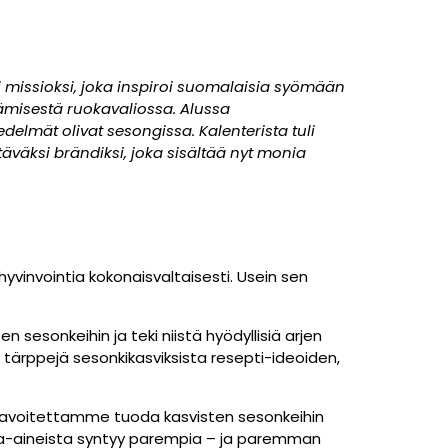
 missioksi, joka inspiroi suomalaisia syömään
tämisestä ruokavaliossa.
Alussa
edelmät olivat sesongissa. Kalenterista tuli
äväksi brändiksi, joka sisältää nyt monia
vinvointia kokonaisvaltaisesti. Usein sen
 sesonkeihin ja teki niistä hyödyllisiä arjen
an tärppejä sesonkikasviksista resepti-ideoiden,
yös tavoitettamme tuoda kasvisten sesonkeihin
aka-aineista syntyy parempia – ja paremman