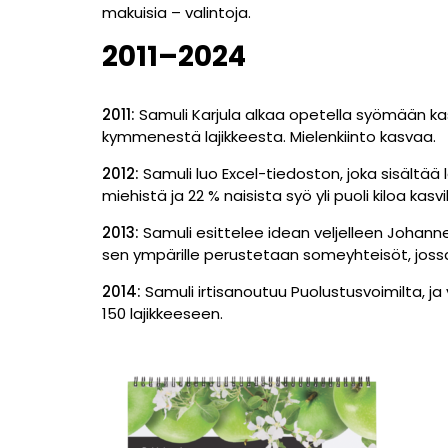
makuisia – valintoja.
2011–2024
2011:
Samuli Karjula alkaa opetella syömään kas
kymmenestä lajikkeesta. Mielenkiinto kasvaa.
2012:
Samuli luo Excel-tiedoston, joka sisältää 
miehistä ja 22 % naisista syö yli puoli kiloa kasv
2013:
Samuli esittelee idean veljelleen Johanne
sen ympärille perustetaan someyhteisöt, jossa
2014:
Samuli irtisanoutuu Puolustusvoimilta, ja
150 lajikkeeseen.