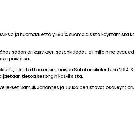
viksia ja huomaa, että yli 90 % suomalaisista käyttämistä ko
lähes sadan eri kasviksen sesonkitiedot, eli
milloin ne ovat e
iksia päivässä.
kselle, joka taittaa ensimmäisen Satokausikalenterin 2014. Ka
 jaetaan tietoa sesongin kasviksista.
 veljekset Samuli, Johannes ja Juuso perustavat osakeyhtiön