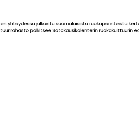
sen yhteydessä julkaistu suomalaisista ruokaperinteistä k
tuurirahasto palkitsee Satokausikalenterin ruokakulttuurin e