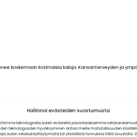
ajenee koskemaan kotimaisia kaloja. Kansanterveyden ja ymp
Hallinnoi evästeiden suostumusta
ytämme teknologioita, kuten evästeitä parantaaksemme selailukokemust
iden teknologioiden hyväksyminen antaa meille mahdollisuuden käsitell
toja, kuten selailukäyttäytymistä tai yksilöllisiä tunnuksia tällä sivustolla. V