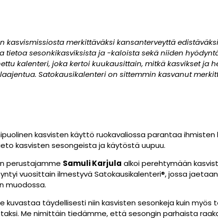
 kasvismissiosta merkittäväksi kansanterveyttä edistäväksi
 tietoa sesonkikasviksista ja -kaloista sekä niiden hyödyn
ttu kalenteri, joka kertoi kuukausittain, mitkä kasvikset ja h
 laajentua. Satokausikalenteri on sittemmin kasvanut merkitt
puolinen kasvisten käyttö ruokavaliossa parantaa ihmisten hy
ä tieto kasvisten sesongeista ja käytöstä uupuu.
, kun perustajamme
Samuli Karjula
alkoi perehtymään kasvisten
ta syntyi vuosittain ilmestyvä Satokausikalenteri®, jossa jaeta
ien muodossa.
tä se kuvastaa täydellisesti niin kasvisten sesonkeja kuin m
staksi. Me nimittäin tiedämme, että sesongin parhaista ra