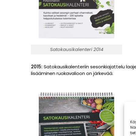
Satokausikalenteri 2014
2015:
Satokausikalenteriin sesonkiajattelu la
lisääminen ruokavalioon on järkevää.
Kä
Nä
tie