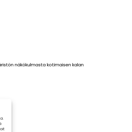
äristön näkökulmasta kotimaisen kalan
a.
ä
oit