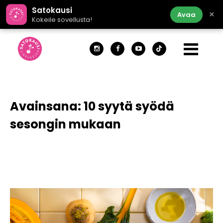
Satokausi
×
Avaa
Kokeile sovellusta!
Avainsana:
10 syytä syödä
sesongin mukaan