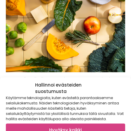
10 syytä syödä sesongin mukaan – miksi
Hallinnoi evästeiden
Satokausikalenteri kannattaa?
suostumusta
Sesongin mukainen syöminen ei ole vain trendi – se tuo
Käytämme teknologioita, kuten evästeitä parantaaksemme
monipuolisuutta ruokavalioon, säästää rahaa...
selailukokemusta. Näiden teknologioiden hyväksyminen antaa
meille mahdollisuuden käsitellä tietoja, kuten
selailukäyttäytymistä tai yksilöllisiä tunnuksia tällä sivustolla. Voit
hallita evästeiden käyttölupaa alla olevista painikkeista.
Hyväksy kaikki