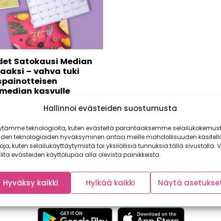
det Satokausi Median
aaksi – vahva tuki
spainotteisen
median kasvulle
en kasvustrategian
Hallinnoi evästeiden suostumusta
aminen etenee. Satokausi
a A-lehdet yhdistävät
ytämme teknologioita, kuten evästeitä parantaaksemme selailukokemust
a ja kannustavat kasvisten
iden teknologioiden hyväksyminen antaa meille mahdollisuuden käsitell
iseen....
toja, kuten selailukäyttäytymistä tai yksilöllisiä tunnuksia tällä sivustolla. V
lita evästeiden käyttölupaa alla olevista painikkeista.
Hyväksy kaikki
Hylkää kaikki
Näytä asetukse