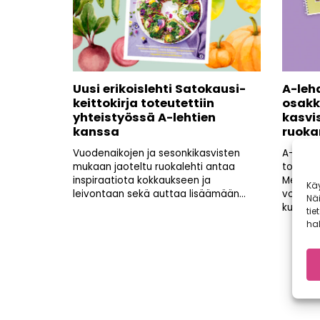
Uusi erikoislehti Satokausi-
A-leh
keittokirja toteutettiin
osakk
yhteistyössä A-lehtien
kasvi
kanssa
ruoka
Vuodenaikojen ja sesonkikasvisten
A-lehti
mukaan jaoteltu ruokalehti antaa
toteutt
inspiraatiota kokkaukseen ja
Media j
Kä
leivontaan sekä auttaa lisäämään...
voimans
Nä
kuluttam
tie
hal