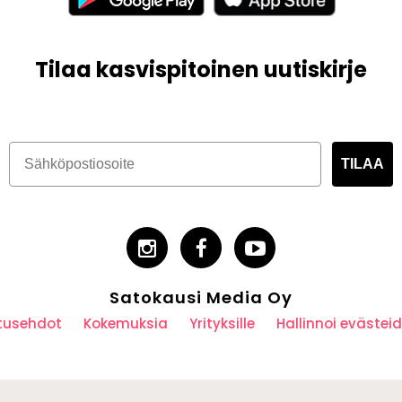
Tilaa kasvispitoinen uutiskirje
TILAA
Satokausi Media Oy
utusehdot
Kokemuksia
Yrityksille
Hallinnoi eväste