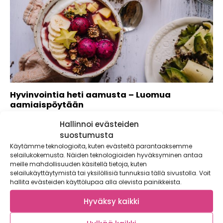
Hyvinvointia heti aamusta – Luomua
aamiaispöytään
Usein sanotaan, että aamiainen on päivän tärkein ateria.
Hallinnoi evästeiden
Koostimme Valio Luomu -tuotteista ja...
suostumusta
Käytämme teknologioita, kuten evästeitä parantaaksemme
selailukokemusta. Näiden teknologioiden hyväksyminen antaa
meille mahdollisuuden käsitellä tietoja, kuten
selailukäyttäytymistä tai yksilöllisiä tunnuksia tällä sivustolla. Voit
hallita evästeiden käyttölupaa alla olevista painikkeista.
Hyväksy kaikki