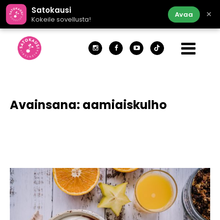
Satokausi
×
Avaa
Kokeile sovellusta!
Avainsana:
aamiaiskulho