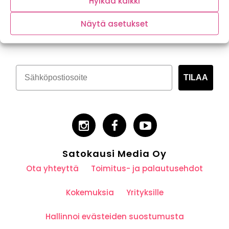
Hylkää kaikki
Tilaa kasvispitoinen uutiskirje
Näytä asetukset
TILAA
Satokausi Media Oy
Ota yhteyttä
Toimitus- ja palautusehdot
Kokemuksia
Yrityksille
Hallinnoi evästeiden suostumusta