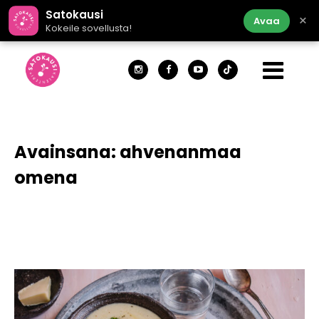
Satokausi
×
Avaa
Kokeile sovellusta!
Avainsana:
ahvenanmaa
omena