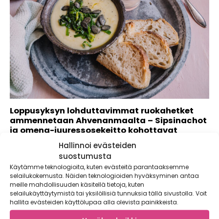
Loppusyksyn lohduttavimmat ruokahetket
ammennetaan Ahvenanmaalta – Sipsinachot
ja omena-juuressosekeitto kohottavat
leffaillan tai pikkujoulut
Hallinnoi evästeiden
Tätä hetkeä olemme koko vuoden odottaneet.
suostumusta
Ahvenanmaan sadonkorjuu on saavuttanut huippunsa.
Käytämme teknologioita, kuten evästeitä parantaaksemme
Kotimaisen omenasadon kerrotaan...
selailukokemusta. Näiden teknologioiden hyväksyminen antaa
meille mahdollisuuden käsitellä tietoja, kuten
selailukäyttäytymistä tai yksilöllisiä tunnuksia tällä sivustolla. Voit
hallita evästeiden käyttölupaa alla olevista painikkeista.