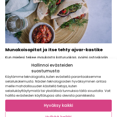
Munakoisopitat ja itse tehty ajvar-kastike
Kun mielesi tekee maukasta katuruokaa, poimi ostoskoriin
muhkea munakoiso, pari paprikaa sekä pussillisen
Hallinnoi evästeiden
punasipulia...
suostumusta
Käytämme teknologioita, kuten evästeitä parantaaksemme
selailukokemusta. Näiden teknologioiden hyväksyminen antaa
meille mahdollisuuden käsitellä tietoja, kuten
selailukäyttäytymistä tai yksilöllisiä tunnuksia tällä sivustolla. Voit
hallita evästeiden käyttölupaa alla olevista painikkeista.
Hyväksy kaikki