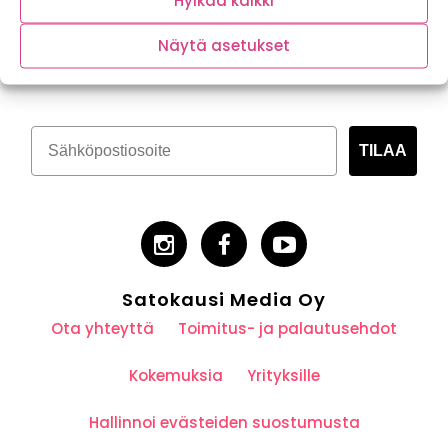
Hylkää kaikki
Tilaa kasvispitoinen uutiskirje
Näytä asetukset
TILAA
Satokausi Media Oy
Ota yhteyttä
Toimitus- ja palautusehdot
Kokemuksia
Yrityksille
Hallinnoi evästeiden suostumusta