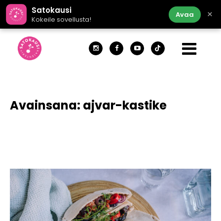
Satokausi
×
Avaa
Kokeile sovellusta!
Avainsana:
ajvar-kastike