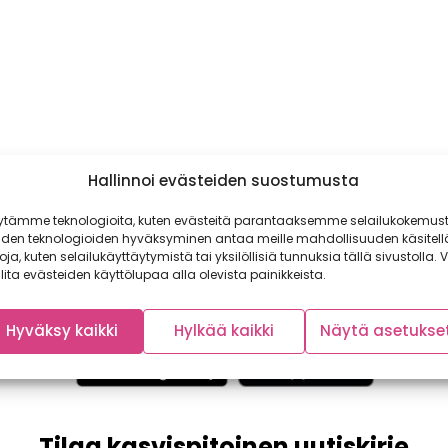
Hallinnoi evästeiden suostumusta
ytämme teknologioita, kuten evästeitä parantaaksemme selailukokemust
iden teknologioiden hyväksyminen antaa meille mahdollisuuden käsitell
toja, kuten selailukäyttäytymistä tai yksilöllisiä tunnuksia tällä sivustolla. V
lita evästeiden käyttölupaa alla olevista painikkeista.
Hyväksy kaikki
Hylkää kaikki
Näytä asetukse
Tilaa kasvispitoinen uutiskirje