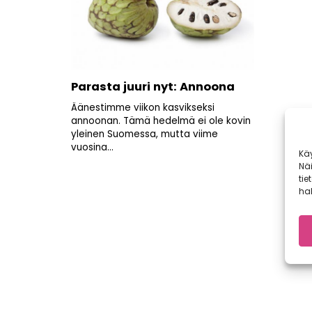
Parasta juuri nyt: Annoona
Äänestimme viikon kasvikseksi
annoonan. Tämä hedelmä ei ole kovin
yleinen Suomessa, mutta viime
vuosina...
Kä
Nä
tie
hal