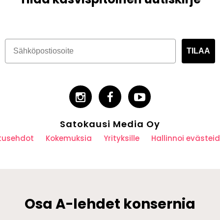
TILAA
Satokausi Media Oy
utusehdot
Kokemuksia
Yrityksille
Hallinnoi eväste
Osa A-lehdet konsernia