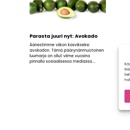
Parasta juuri nyt: Avokado
Äänestimme viikon kasvikseksi
avokadon. Tämä päärynänmuotoinen
luumarja on ollut viime vuosina
pinnalla sosiaalisessa mediassa....
Kä
Nä
tie
hal