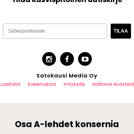
TILAA
Satokausi Media Oy
utusehdot
Kokemuksia
Yrityksille
Hallinnoi eväste
Osa A-lehdet konsernia