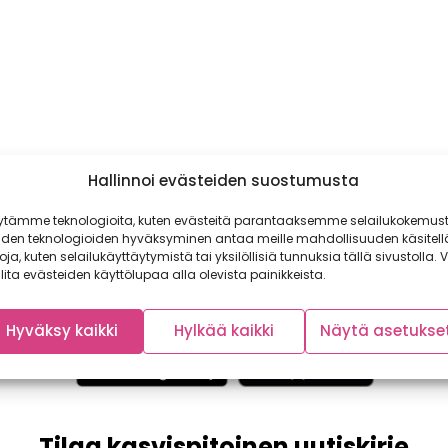
Hallinnoi evästeiden suostumusta
ytämme teknologioita, kuten evästeitä parantaaksemme selailukokemust
iden teknologioiden hyväksyminen antaa meille mahdollisuuden käsitell
toja, kuten selailukäyttäytymistä tai yksilöllisiä tunnuksia tällä sivustolla. V
lita evästeiden käyttölupaa alla olevista painikkeista.
Hyväksy kaikki
Hylkää kaikki
Näytä asetukse
Tilaa kasvispitoinen uutiskirje