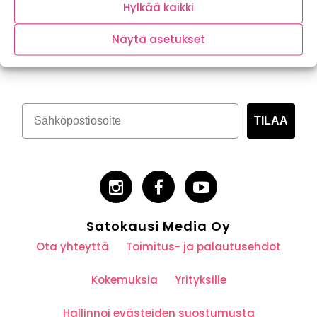
Hylkää kaikki
Näytä asetukset
Tilaa kasvispitoinen uutiskirje
TILAA
Satokausi Media Oy
Ota yhteyttä
Toimitus- ja palautusehdot
Kokemuksia
Yrityksille
Hallinnoi evästeiden suostumusta