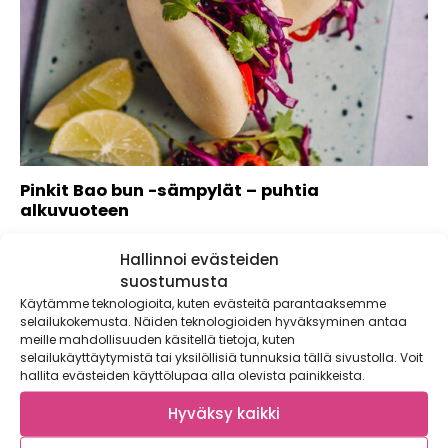
Pinkit Bao bun -sämpylät – puhtia
alkuvuoteen
Pinkit Bao bun -sämpylät ovat brunssiherkku vailla vertaa!
Hallinnoi evästeiden
Bao bunit saavat täyteläisyyttä mehevästä
kidneypaputahnasta...
suostumusta
Käytämme teknologioita, kuten evästeitä parantaaksemme
selailukokemusta. Näiden teknologioiden hyväksyminen antaa
meille mahdollisuuden käsitellä tietoja, kuten
selailukäyttäytymistä tai yksilöllisiä tunnuksia tällä sivustolla. Voit
hallita evästeiden käyttölupaa alla olevista painikkeista.
Hyväksy kaikki