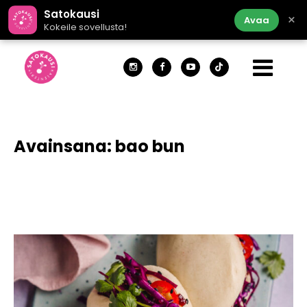
Satokausi
×
Avaa
Kokeile sovellusta!
Avainsana:
bao bun