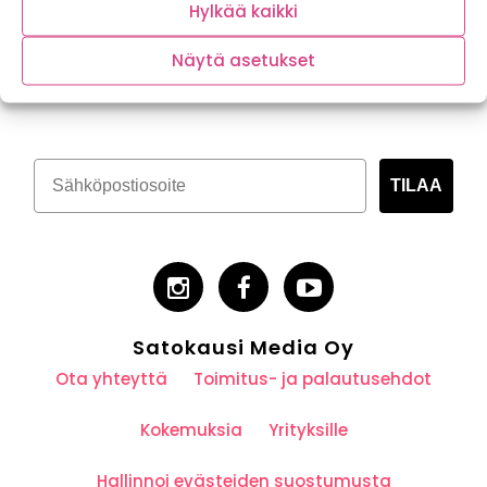
Hylkää kaikki
Näytä asetukset
Tilaa kasvispitoinen uutiskirje
TILAA
Satokausi Media Oy
Ota yhteyttä
Toimitus- ja palautusehdot
Kokemuksia
Yrityksille
Hallinnoi evästeiden suostumusta