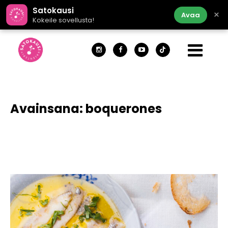
Satokausi
×
Avaa
Kokeile sovellusta!
Avainsana:
boquerones