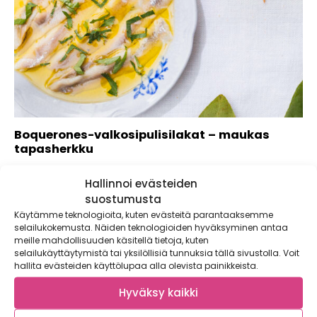
Boquerones-valkosipulisilakat – maukas
tapasherkku
Tämä espanjalaistyylinen tapasherkku valmistuu
Hallinnoi evästeiden
kotimaisesta silakasta. Boquerones-valkosipulisilakat
sopivat niin kalapöytään kuin alkupalaksi hyvän leivän...
suostumusta
Käytämme teknologioita, kuten evästeitä parantaaksemme
selailukokemusta. Näiden teknologioiden hyväksyminen antaa
meille mahdollisuuden käsitellä tietoja, kuten
selailukäyttäytymistä tai yksilöllisiä tunnuksia tällä sivustolla. Voit
hallita evästeiden käyttölupaa alla olevista painikkeista.
Hyväksy kaikki