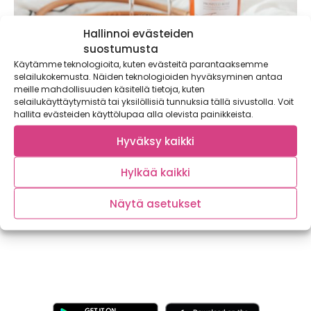
Hallinnoi evästeiden
suostumusta
Käytämme teknologioita, kuten evästeitä parantaaksemme
selailukokemusta. Näiden teknologioiden hyväksyminen antaa
meille mahdollisuuden käsitellä tietoja, kuten
selailukäyttäytymistä tai yksilöllisiä tunnuksia tällä sivustolla. Voit
hallita evästeiden käyttölupaa alla olevista painikkeista.
Hyväksy kaikki
Eggs Florentine -bagelit kruunaavat kesäisen
Hylkää kaikki
kuohuviinibrunssin
Kaupallinen yhteistyö: Winestate Kuuma kesäpäivä, puiden
Näytä asetukset
varjoon levitetty värikäs viltti, kori täynnä hyvää...