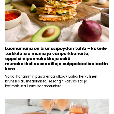
Luomumuna on brunssipöydän tähti – kokeile
turkkilaisia munia ja väriporkkanoita,
appelsiinipannukakkuja sekä
munakokkeliquesadilloja suippokaalisalaatin
kera
Voiko ihanammin päivä enää alkaa? Loihdi herkullinen
brunssi sitrushedelmistä, sesongin kasviksista ja
kotimaisista luomukananmunista....