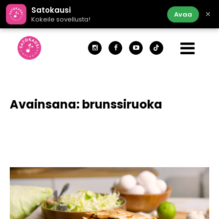
Satokausi
×
Avaa
Kokeile sovellusta!
Avainsana:
brunssiruoka