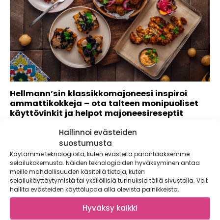
Hellmann’sin klassikkomajoneesi inspiroi
ammattikokkeja – ota talteen monipuoliset
käyttövinkit ja helpot majoneesireseptit
Kaupallinen yhteistyö: Hellmann’s Jos luulit, että
Hallinnoi evästeiden
majoneesista on vain kastikkeeksi, valmistaudu yllätykseen!
suostumusta
Täyteläisen...
Käytämme teknologioita, kuten evästeitä parantaaksemme
selailukokemusta. Näiden teknologioiden hyväksyminen antaa
meille mahdollisuuden käsitellä tietoja, kuten
selailukäyttäytymistä tai yksilöllisiä tunnuksia tällä sivustolla. Voit
hallita evästeiden käyttölupaa alla olevista painikkeista.
Hyväksy kaikki