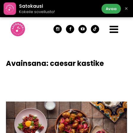
Satokausi
×
Avaa
Kokeile sovellusta!
Avainsana:
caesar kastike