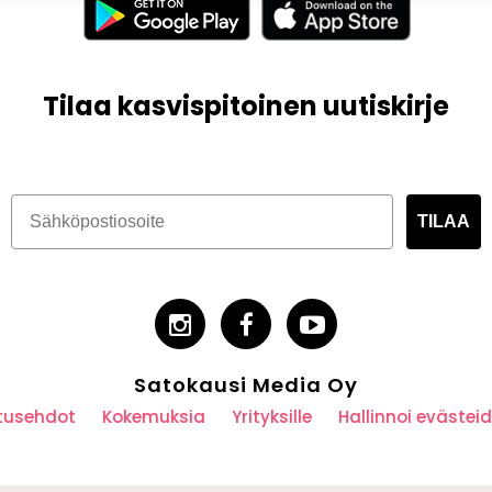
Tilaa kasvispitoinen uutiskirje
TILAA
Satokausi Media Oy
utusehdot
Kokemuksia
Yrityksille
Hallinnoi eväste