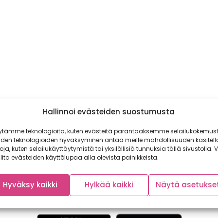
Hallinnoi evästeiden suostumusta
ytämme teknologioita, kuten evästeitä parantaaksemme selailukokemust
iden teknologioiden hyväksyminen antaa meille mahdollisuuden käsitell
toja, kuten selailukäyttäytymistä tai yksilöllisiä tunnuksia tällä sivustolla. V
lita evästeiden käyttölupaa alla olevista painikkeista.
Hyväksy kaikki
Hylkää kaikki
Näytä asetukse