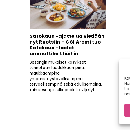
Satokausi-ajattelua viedään
nyt Ruotsiin – CGI Aromi tuo
Satokausi-tiedot
ammattikeittiöihin
Sesongin mukaiset kasvikset
tunnetaan laadukkaampina,
maukkaampina,
Kä
ympäristöystävällisempinä,
Nä
terveellisempinä sekä edullisempina,
tie
kuin sesongin ulkopuolella viljellyt...
hal