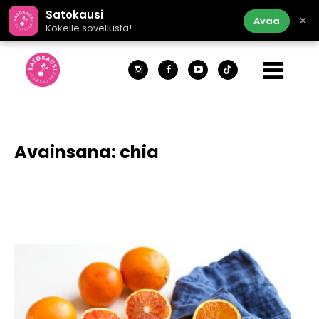
Satokausi
×
Avaa
Kokeile sovellusta!
Avainsana:
chia