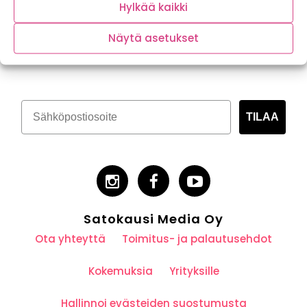
Hylkää kaikki
Näytä asetukset
Tilaa kasvispitoinen uutiskirje
TILAA
Satokausi Media Oy
Ota yhteyttä
Toimitus- ja palautusehdot
Kokemuksia
Yrityksille
Hallinnoi evästeiden suostumusta