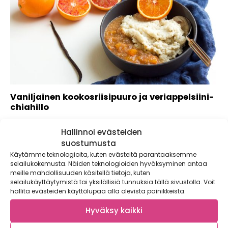
Vaniljainen kookosriisipuuro ja veriappelsiini-
chiahillo
Raikas chia-siemenillä sakeutettu veriappelsiinihillo on
Hallinnoi evästeiden
loistava kaveri vaniljalla maustetulle kookosriisipuurolle.
Koska hilloa ei kuumenneta,...
suostumusta
Käytämme teknologioita, kuten evästeitä parantaaksemme
selailukokemusta. Näiden teknologioiden hyväksyminen antaa
meille mahdollisuuden käsitellä tietoja, kuten
selailukäyttäytymistä tai yksilöllisiä tunnuksia tällä sivustolla. Voit
hallita evästeiden käyttölupaa alla olevista painikkeista.
Hyväksy kaikki