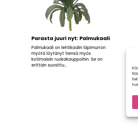
Parasta juuri nyt: Palmukaali
Palmukaali on lehtikaalin läpimurron
myötä löytänyt tiensä myös
kotimaisiin ruokakauppoihin. Se on
erittäin suosittu...
Kä
Nä
tie
hal