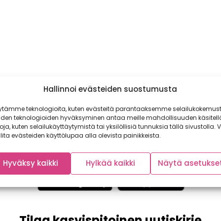
Hallinnoi evästeiden suostumusta
ytämme teknologioita, kuten evästeitä parantaaksemme selailukokemust
iden teknologioiden hyväksyminen antaa meille mahdollisuuden käsitell
toja, kuten selailukäyttäytymistä tai yksilöllisiä tunnuksia tällä sivustolla. V
lita evästeiden käyttölupaa alla olevista painikkeista.
Hyväksy kaikki
Hylkää kaikki
Näytä asetukse
Tilaa kasvispitoinen uutiskirje