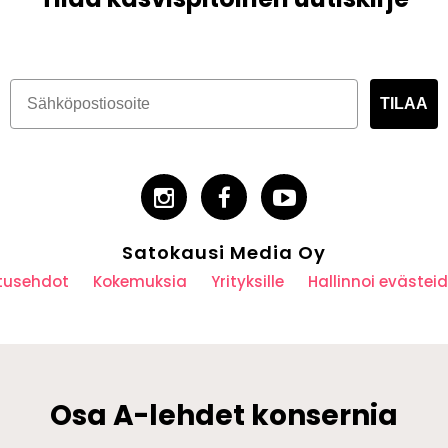
TILAA
Satokausi Media Oy
utusehdot
Kokemuksia
Yrityksille
Hallinnoi eväste
Osa A-lehdet konsernia