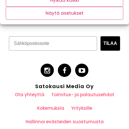
Hylkää kaikki
Tilaa kasvispitoinen uutiskirje
Näytä asetukset
TILAA
Satokausi Media Oy
Ota yhteyttä
Toimitus- ja palautusehdot
Kokemuksia
Yrityksille
Hallinnoi evästeiden suostumusta