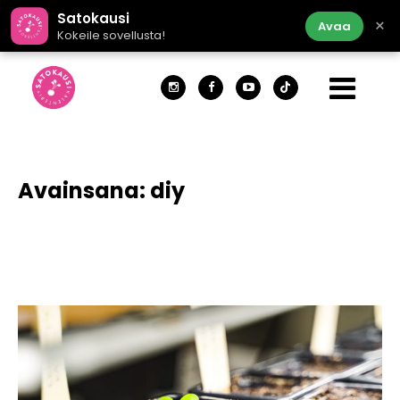
Satokausi
×
Avaa
Kokeile sovellusta!
Avainsana:
diy