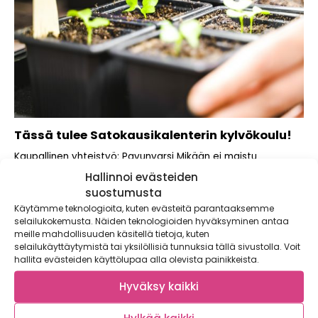
Tässä tulee Satokausikalenterin kylvökoulu!
Kaupallinen yhteistyö: Pavunvarsi Mikään ei maistu
paremmalle kuin omassa maassa mehukkaaksi itse
Hallinnoi evästeiden
kasvatettu...
suostumusta
Käytämme teknologioita, kuten evästeitä parantaaksemme
selailukokemusta. Näiden teknologioiden hyväksyminen antaa
meille mahdollisuuden käsitellä tietoja, kuten
selailukäyttäytymistä tai yksilöllisiä tunnuksia tällä sivustolla. Voit
hallita evästeiden käyttölupaa alla olevista painikkeista.
Hyväksy kaikki