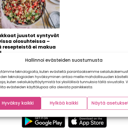
kkaat juustot syntyvät
vissa olosuhteissa –
ä resepteistä ei makua
!
Hallinnoi evästeiden suostumusta
nen yhteistyö: Visit Åland
 sinä miksi saariston juustot
ytämme teknologioita, kuten evästeitä parantaaksemme selailukokemust
sein voimakkaamman
iden teknologioiden hyväksyminen antaa meille mahdollisuuden käsitell
?...
toja, kuten selailukäyttäytymistä tai yksilöllisiä tunnuksia tällä sivustolla. V
lita evästeiden käyttölupaa alla olevista painikkeista.
Hyväksy kaikki
Hylkää kaikki
Näytä asetukse