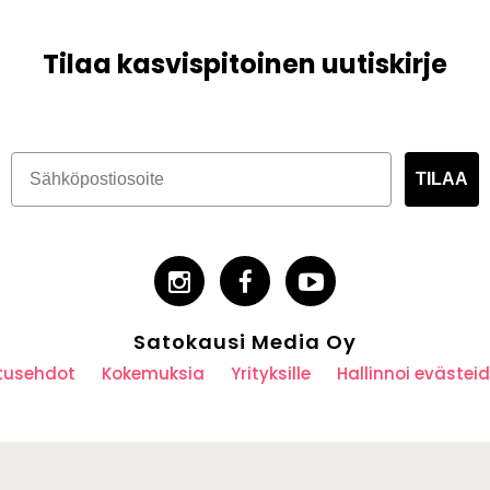
Tilaa kasvispitoinen uutiskirje
TILAA
Satokausi Media Oy
utusehdot
Kokemuksia
Yrityksille
Hallinnoi eväste