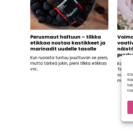
Perusmaut haltuun – tilkka
Voima
etikkaa nostaa kastikkeet ja
vaati
marinadit uudelle tasolle
näist
puutu
Kun ruoasta tuntuu puuttuvan se pieni,
mutta tärkeä jokin, pieni tilkka etikkaa
Kaupalli
voi...
Tiedätkö
Kä
ovat u
Nä
makuisia
tie
hal