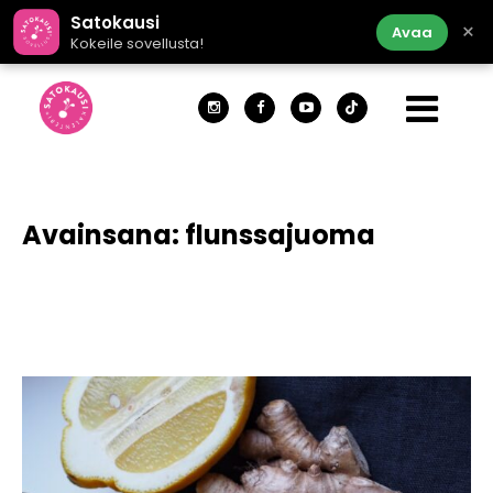
Satokausi
×
Avaa
Kokeile sovellusta!
Avainsana:
flunssajuoma