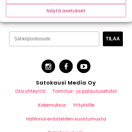
Tilaa kasvispitoinen uutiskirje
Näytä asetukset
TILAA
Satokausi Media Oy
Ota yhteyttä
Toimitus- ja palautusehdot
Kokemuksia
Yrityksille
Hallinnoi evästeiden suostumusta