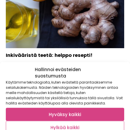
Inkivääristä teetä: helppo resepti!
Tuoreesta inkivääristä saa tehtyä helposti ihanan lämpimän
Hallinnoi evästeiden
juoman! Tämä inkivääritee on ehdoton resepti, jos...
suostumusta
Käytämme teknologioita, kuten evästeitä parantaaksemme
selailukokemusta. Näiden teknologioiden hyväksyminen antaa
meille mahdollisuuden käsitellä tietoja, kuten
selailukäyttäytymistä tai yksilöllisiä tunnuksia tällä sivustolla. Voit
hallita evästeiden käyttölupaa alla olevista painikkeista.
Hyväksy kaikki
Hylkää kaikki