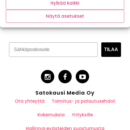
Hylkää kaikki
Näytä asetukset
Tilaa kasvispitoinen uutiskirje
TILAA
Satokausi Media Oy
Ota yhteyttä
Toimitus- ja palautusehdot
Kokemuksia
Yrityksille
Hallinnoi evästeiden suostumusta