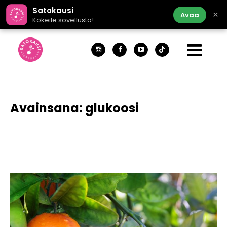
Satokausi
×
Avaa
Kokeile sovellusta!
Avainsana:
glukoosi