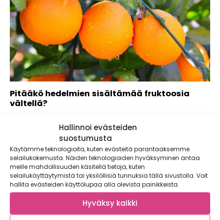
Pitääkö hedelmien sisältämää fruktoosia
vältellä?
Hedelmien sisältämät sokerit nousevat aina välillä
Hallinnoi evästeiden
keskustelun keskiöön niin sosiaalisessa, kuin perinteisessäkin
mediassa. Viime...
suostumusta
Käytämme teknologioita, kuten evästeitä parantaaksemme
selailukokemusta. Näiden teknologioiden hyväksyminen antaa
meille mahdollisuuden käsitellä tietoja, kuten
selailukäyttäytymistä tai yksilöllisiä tunnuksia tällä sivustolla. Voit
hallita evästeiden käyttölupaa alla olevista painikkeista.
Hyväksy kaikki