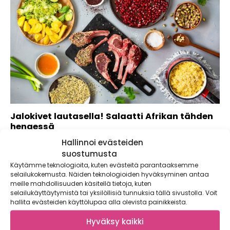
Jalokivet lautasella! Salaatti Afrikan tähden
hengessä
Hallinnoi evästeiden
Marraskuun satokauden kasviksista valokeilaan pääsee
rubiinin punainen granaattiomena, josta syntyy ihanan
suostumusta
värikäs ja mehukas...
Käytämme teknologioita, kuten evästeitä parantaaksemme
selailukokemusta. Näiden teknologioiden hyväksyminen antaa
meille mahdollisuuden käsitellä tietoja, kuten
selailukäyttäytymistä tai yksilöllisiä tunnuksia tällä sivustolla. Voit
hallita evästeiden käyttölupaa alla olevista painikkeista.
Hyväksy kaikki