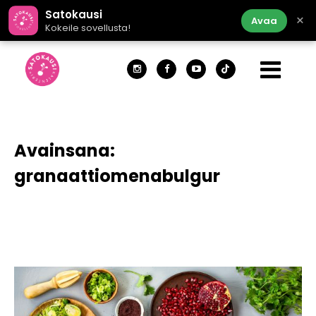
Satokausi
×
Avaa
Kokeile sovellusta!
Avainsana:
granaattiomenabulgur