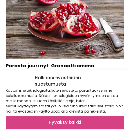
Parasta juuri nyt: Granaattiomena
Äänestimme viikon kasvikseksi granaattiomenan. Kuten
Hallinnoi evästeiden
Satokausikalenteri kertoo, niin niiden hinta alkaa kohta olla
suostumusta
edullisimmillaan....
Käytämme teknologioita, kuten evästeitä parantaaksemme
selailukokemusta. Näiden teknologioiden hyväksyminen antaa
meille mahdollisuuden käsitellä tietoja, kuten
selailukäyttäytymistä tai yksilöllisiä tunnuksia tällä sivustolla. Voit
hallita evästeiden käyttölupaa alla olevista painikkeista.
Hyväksy kaikki