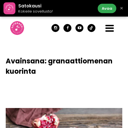
Satokausi
×
Avaa
Kokeile sovellusta!
Avainsana:
granaattiomenan
kuorinta