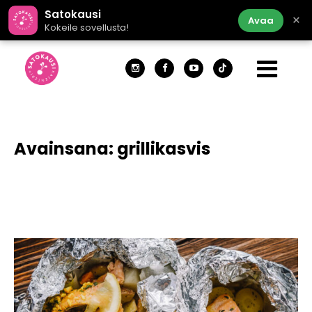
Satokausi
×
Avaa
Kokeile sovellusta!
Avainsana:
grillikasvis