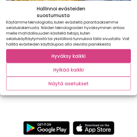
Hallinnoi evästeiden
suostumusta
Käytämme teknologioita, kuten evästeitä parantaaksemme
selailukokemusta. Näiden teknologioiden hyväksyminen antaa
meille mahdollisuuden käsitellä tietoja, kuten
selailukäyttäytymistä tai yksilöllisiä tunnuksia tällä sivustolla. Voit
hallita evästeiden käyttölupaa alla olevista painikkeista.
Grillattu sitruunakanakulho vai kala-
Hyväksy kaikki
kasvisnyytit kurkuma-valkosipulivoilla? Ota
haltuun uudet grillikasvikset!
Hylkää kaikki
Kaupallinen yhteistyö: Apetit Kevät tekee tuloaan ja aurinko
lämmittää päivä päivältä enemmän. Hanget hupenevat...
Näytä asetukset