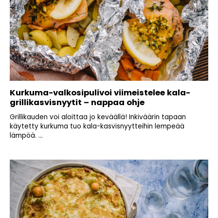
Kurkuma-valkosipulivoi viimeistelee kala-
grillikasvisnyytit – nappaa ohje
Grillikauden voi aloittaa jo keväällä! Inkiväärin tapaan
käytetty kurkuma tuo kala-kasvisnyytteihin lempeää
lämpöä. ...