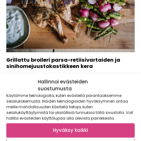
Grillattu broileri parsa-retiisivartaiden ja
sinihomejuustokastikkeen kera
Kaupallinen yhteistyö: Weber Järvi kimmeltää kesäillan
Hallinnoi evästeiden
valossa ja grillissä tirisee kokonainen broileri parsa-
retiisivartaiden...
suostumusta
Käytämme teknologioita, kuten evästeitä parantaaksemme
selailukokemusta. Näiden teknologioiden hyväksyminen antaa
meille mahdollisuuden käsitellä tietoja, kuten
selailukäyttäytymistä tai yksilöllisiä tunnuksia tällä sivustolla. Voit
hallita evästeiden käyttölupaa alla olevista painikkeista.
Hyväksy kaikki