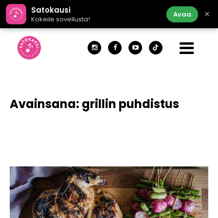
Satokausi
×
Avaa
Kokeile sovellusta!
Avainsana:
grillin puhdistus