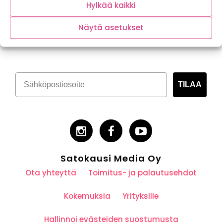
Hylkää kaikki
Näytä asetukset
Tilaa kasvispitoinen uutiskirje
TILAA
Satokausi Media Oy
Ota yhteyttä
Toimitus- ja palautusehdot
Kokemuksia
Yrityksille
Hallinnoi evästeiden suostumusta