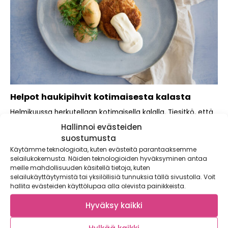
Helpot haukipihvit kotimaisesta kalasta
Helmikuussa herkutellaan kotimaisella kalalla. Tiesitkö, että
kasvisten lisäksi myös meren antimet ovat vahvasti
Hallinnoi evästeiden
sesonkiruokaa?...
suostumusta
Käytämme teknologioita, kuten evästeitä parantaaksemme
selailukokemusta. Näiden teknologioiden hyväksyminen antaa
meille mahdollisuuden käsitellä tietoja, kuten
selailukäyttäytymistä tai yksilöllisiä tunnuksia tällä sivustolla. Voit
hallita evästeiden käyttölupaa alla olevista painikkeista.
Hyväksy kaikki