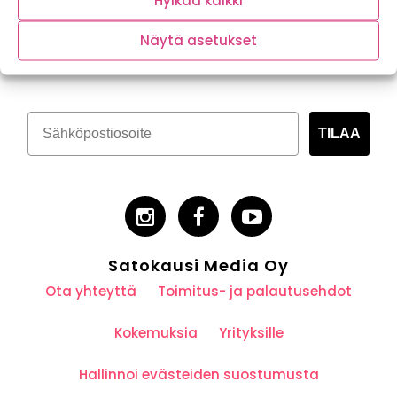
Hylkää kaikki
Tilaa kasvispitoinen uutiskirje
Näytä asetukset
TILAA
Satokausi Media Oy
Ota yhteyttä
Toimitus- ja palautusehdot
Kokemuksia
Yrityksille
Hallinnoi evästeiden suostumusta