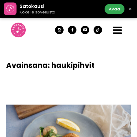
Satokausi
×
Avaa
Kokeile sovellusta!
Avainsana:
haukipihvit