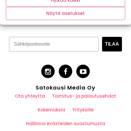
Hylkää kaikki
Tilaa kasvispitoinen uutiskirje
Näytä asetukset
TILAA
Satokausi Media Oy
Ota yhteyttä
Toimitus- ja palautusehdot
Kokemuksia
Yrityksille
Hallinnoi evästeiden suostumusta