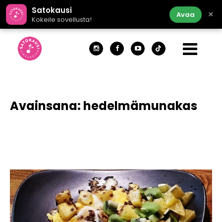
Satokausi
×
Avaa
Kokeile sovellusta!
Avainsana:
hedelmämunakas