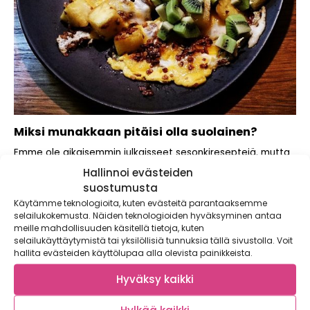
Miksi munakkaan pitäisi olla suolainen?
Emme ole aikaisemmin julkaisseet sesonkireseptejä, mutta
teemme tällä kertaa poikkeuksen . Olemme tykästyneet
Hallinnoi evästeiden
makeisiin...
suostumusta
Käytämme teknologioita, kuten evästeitä parantaaksemme
selailukokemusta. Näiden teknologioiden hyväksyminen antaa
meille mahdollisuuden käsitellä tietoja, kuten
selailukäyttäytymistä tai yksilöllisiä tunnuksia tällä sivustolla. Voit
hallita evästeiden käyttölupaa alla olevista painikkeista.
Hyväksy kaikki