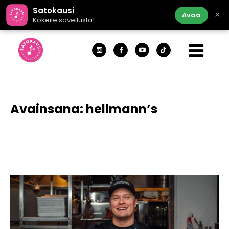
Satokausi
×
Avaa
Kokeile sovellusta!
Avainsana:
hellmann’s