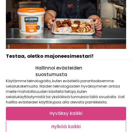
Testaa, oletko majoneesimestari!
Kaupallinen yhteistyö Hellmann’s
Hallinnoi evästeiden
suostumusta
Käytämme teknologioita, kuten evästeitä parantaaksemme
selailukokemusta. Näiden teknologioiden hyväksyminen antaa
meille mahdollisuuden käsitellä tietoja, kuten
selailukäyttäytymistä tai yksilöllisiä tunnuksia tällä sivustolla. Voit
hallita evästeiden käyttölupaa alla olevista painikkeista.
Hyväksy kaikki
Hylkää kaikki