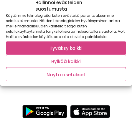
Hallinnoi evästeiden
suostumusta
Käytämme teknologioita, kuten evästeitä parantaaksemme
selailukokemusta. Näiden teknologioiden hyväksyminen antaa
meille mahdollisuuden käsitellä tietoja, kuten
selailukäyttäytymistä tai yksilöllisiä tunnuksia tällä sivustolla. Voit
hallita evästeiden käyttölupaa alla olevista painikkeista.
Helpot bataattipihvit ja mango-tzatziki
pitävät kylläisenä pitkään
Hyväksy kaikki
Tuhtia mutta raikasta kasvisruokaa? Onnistuu! Helpot
Hylkää kaikki
bataattipihvit ja mango-tzatziki täyttävät sellaisenaan,
mutta lautaselle voi...
Näytä asetukset