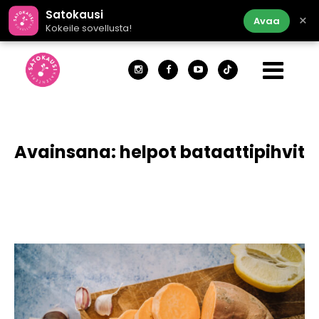
Satokausi
×
Avaa
Kokeile sovellusta!
Avainsana:
helpot bataattipihvit