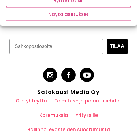
Hylkää kaikki
Tilaa kasvispitoinen uutiskirje
Näytä asetukset
TILAA
Satokausi Media Oy
Ota yhteyttä
Toimitus- ja palautusehdot
Kokemuksia
Yrityksille
Hallinnoi evästeiden suostumusta