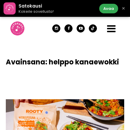
Satokausi
×
Avaa
Kokeile sovellusta!
Avainsana:
helppo kanaewokki