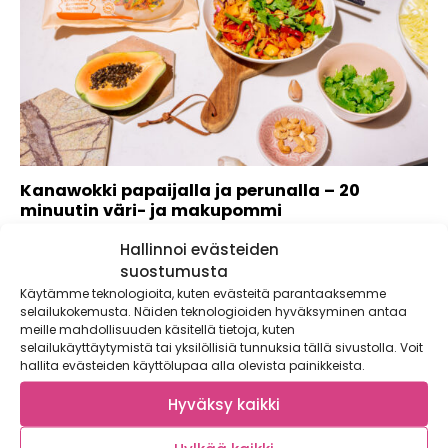
Kanawokki papaijalla ja perunalla – 20
minuutin väri- ja makupommi
Kaupallinen yhteistyö: Rooty Pikaruokaa perunasta – tämän
Hallinnoi evästeiden
värikkään wokin salaisuus on Rooty Wokkiperuna!...
suostumusta
Käytämme teknologioita, kuten evästeitä parantaaksemme
selailukokemusta. Näiden teknologioiden hyväksyminen antaa
meille mahdollisuuden käsitellä tietoja, kuten
selailukäyttäytymistä tai yksilöllisiä tunnuksia tällä sivustolla. Voit
hallita evästeiden käyttölupaa alla olevista painikkeista.
Hyväksy kaikki