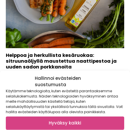
Helppoa ja herkullista kesäruokaa:
sitruunaöljyllä maustettua naattipestoa ja
uuden sadon porkkanoita
Kesähelteillä nopeus ja helppous ovat valttikortteja
Hallinnoi evästeiden
ruuanlaitossa. Valmiiksi maustetut öljyt ovat näppärä tapa
suostumusta
saada...
Käytämme teknologioita, kuten evästeitä parantaaksemme
selailukokemusta. Näiden teknologioiden hyväksyminen antaa
meille mahdollisuuden käsitellä tietoja, kuten
selailukäyttäytymistä tai yksilöllisiä tunnuksia tällä sivustolla. Voit
hallita evästeiden käyttölupaa alla olevista painikkeista.
Hyväksy kaikki