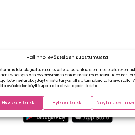
Hallinnoi evästeiden suostumusta
ytämme teknologioita, kuten evästeitä parantaaksemme selailukokemust
iden teknologioiden hyväksyminen antaa meille mahdollisuuden käsitell
toja, kuten selailukäyttäytymistä tai yksilöllisiä tunnuksia tällä sivustolla. V
lita evästeiden käyttölupaa alla olevista painikkeista.
Hyväksy kaikki
Hylkää kaikki
Näytä asetukse