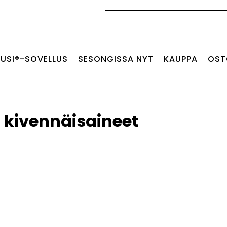
Haku:
USI®-SOVELLUS
SESONGISSA NYT
KAUPPA
OST
a kivennäisaineet