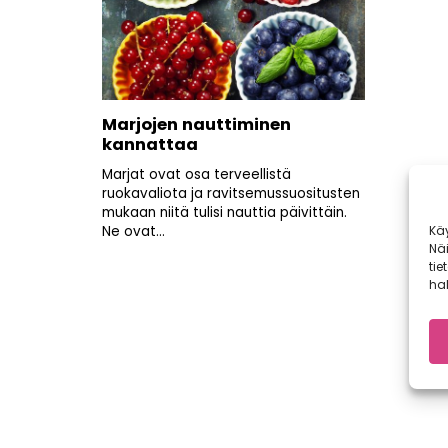
Marjojen nauttiminen
kannattaa
Marjat ovat osa terveellistä
ruokavaliota ja ravitsemussuositusten
mukaan niitä tulisi nauttia päivittäin.
Kä
Ne ovat...
Nä
tie
hal