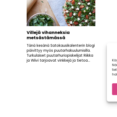
Villejä vihanneksia
metsästämässä
Tänä kesänä Satokausikalenterin blogi
päivittyy myös puutarhakuulumisilla.
Turkulaiset puutarhuriopiskelijat Riikka
Kä
ja Wiivi tarjoavat vinkkejä ja tietoa...
Nä
tie
hal