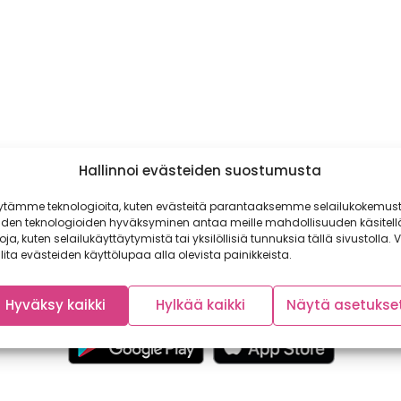
Hallinnoi evästeiden suostumusta
ytämme teknologioita, kuten evästeitä parantaaksemme selailukokemust
iden teknologioiden hyväksyminen antaa meille mahdollisuuden käsitell
toja, kuten selailukäyttäytymistä tai yksilöllisiä tunnuksia tällä sivustolla. V
lita evästeiden käyttölupaa alla olevista painikkeista.
Hyväksy kaikki
Hylkää kaikki
Näytä asetukse