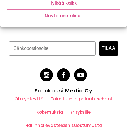
Hylkää kaikki
Näytä asetukset
Tilaa kasvispitoinen uutiskirje
TILAA
Satokausi Media Oy
Ota yhteyttä
Toimitus- ja palautusehdot
Kokemuksia
Yrityksille
Hallinnoi evästeiden suostumusta