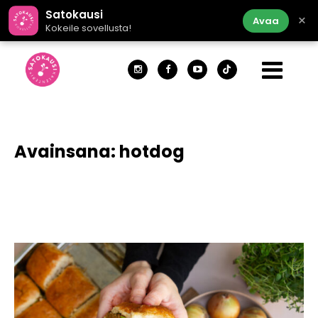
Satokausi
×
Avaa
Kokeile sovellusta!
Avainsana:
hotdog