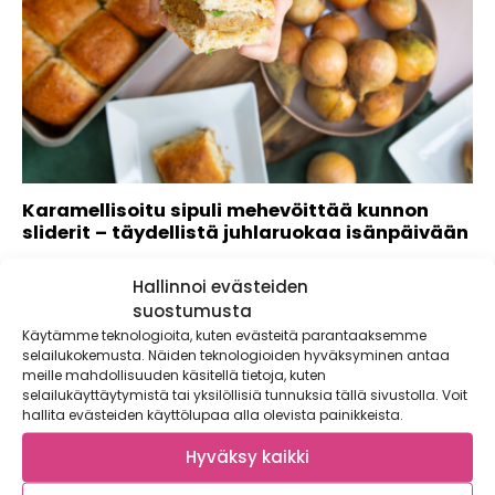
Karamellisoitu sipuli mehevöittää kunnon
sliderit – täydellistä juhlaruokaa isänpäivään
Isänpäivänä syödään suussa sulavia slidereitä! Kauniin
Hallinnoi evästeiden
ruskeaksi karamellisoitu makea sipuli, sulanut juusto ja
mehevät...
suostumusta
Käytämme teknologioita, kuten evästeitä parantaaksemme
selailukokemusta. Näiden teknologioiden hyväksyminen antaa
meille mahdollisuuden käsitellä tietoja, kuten
selailukäyttäytymistä tai yksilöllisiä tunnuksia tällä sivustolla. Voit
hallita evästeiden käyttölupaa alla olevista painikkeista.
Hyväksy kaikki