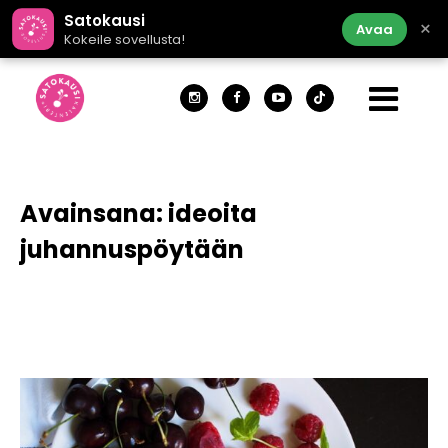
Satokausi
×
Avaa
Kokeile sovellusta!
Avainsana:
ideoita
juhannuspöytään