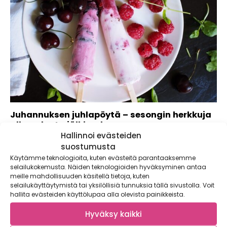
Juhannuksen juhlapöytä – sesongin herkkuja
alkupalasta jälkiruokaan
Hallinnoi evästeiden
Juhannus on kesän kohokohta – yöttömän yön juhla, joka
suostumusta
kokoaa ystävät ja perheen yhteisen...
Käytämme teknologioita, kuten evästeitä parantaaksemme
selailukokemusta. Näiden teknologioiden hyväksyminen antaa
meille mahdollisuuden käsitellä tietoja, kuten
selailukäyttäytymistä tai yksilöllisiä tunnuksia tällä sivustolla. Voit
hallita evästeiden käyttölupaa alla olevista painikkeista.
Hyväksy kaikki