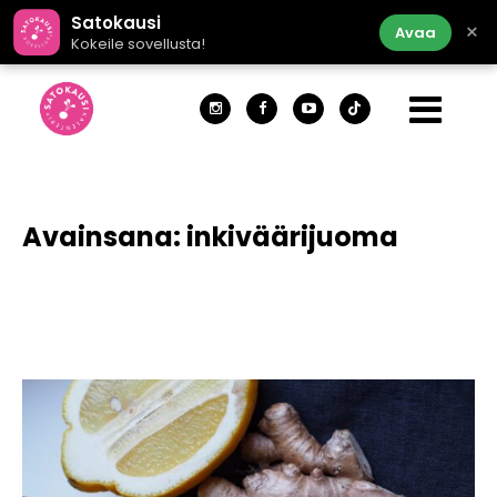
Satokausi
×
Avaa
Kokeile sovellusta!
Avainsana:
inkiväärijuoma