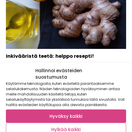
Inkivääristä teetä: helppo resepti!
Tuoreesta inkivääristä saa tehtyä helposti ihanan lämpimän
Hallinnoi evästeiden
juoman! Tämä inkivääritee on ehdoton resepti, jos...
suostumusta
Käytämme teknologioita, kuten evästeitä parantaaksemme
selailukokemusta. Näiden teknologioiden hyväksyminen antaa
meille mahdollisuuden käsitellä tietoja, kuten
selailukäyttäytymistä tai yksilöllisiä tunnuksia tällä sivustolla. Voit
hallita evästeiden käyttölupaa alla olevista painikkeista.
Hyväksy kaikki
Hylkää kaikki