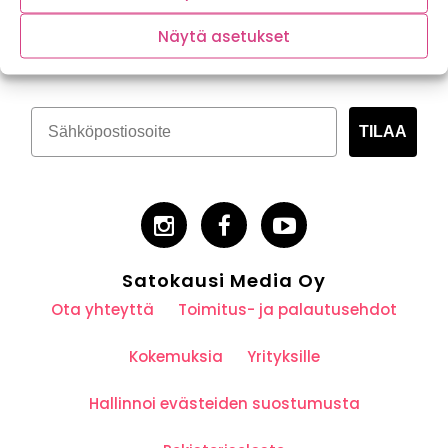
Tilaa kasvispitoinen uutiskirje
Näytä asetukset
TILAA
Satokausi Media Oy
Ota yhteyttä
Toimitus- ja palautusehdot
Kokemuksia
Yrityksille
Hallinnoi evästeiden suostumusta