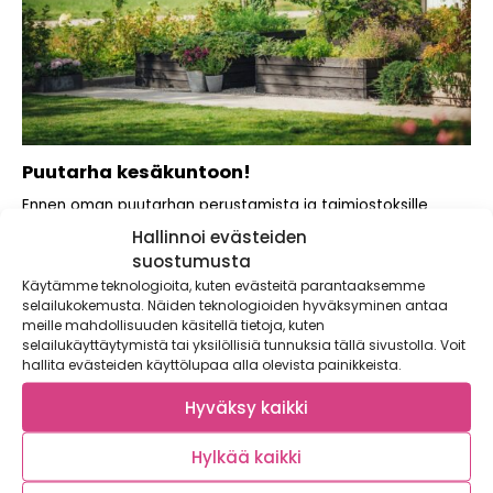
Puutarha kesäkuntoon!
Ennen oman puutarhan perustamista ja taimiostoksille
lähtöä on hyvä tehdä rauhassa suunnitelma tulevalle
Hallinnoi evästeiden
kasvukaudelle!...
suostumusta
Käytämme teknologioita, kuten evästeitä parantaaksemme
selailukokemusta. Näiden teknologioiden hyväksyminen antaa
meille mahdollisuuden käsitellä tietoja, kuten
selailukäyttäytymistä tai yksilöllisiä tunnuksia tällä sivustolla. Voit
hallita evästeiden käyttölupaa alla olevista painikkeista.
Hyväksy kaikki
Hylkää kaikki