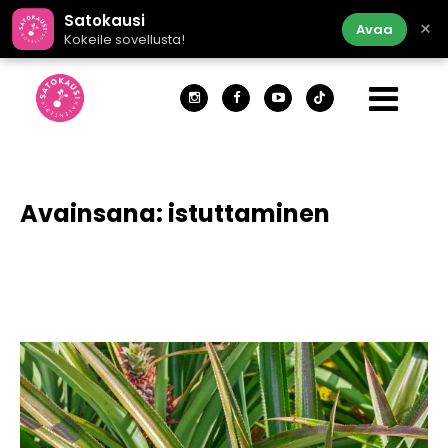
Satokausi
×
Avaa
Kokeile sovellusta!
Avainsana:
istuttaminen