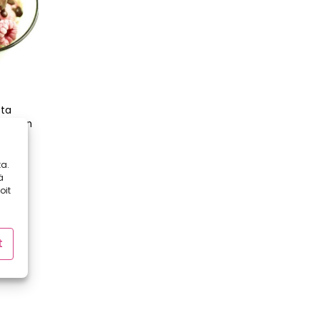
sta
joka on
lposti
a.
ä
oit
t