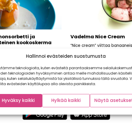
monsorbetti ja
Vadelma Nice Cream
einen kookoskerma
“Nice cream” viittaa banaanei
valmistuvaan jäädykkeeseen, 
ksinkertaisemmaksi ei
Hallinnoi evästeiden suostumusta
näppärä valmistaa. Ohje on he
okaohje voi enää mennä.
muunneltavissa,...
isen kypsästä persimonista
ytämme teknologioita, kuten evästeitä parantaaksemme selailukokemust
n kikkailua herkullista...
iden teknologioiden hyväksyminen antaa meille mahdollisuuden käsitell
toja, kuten selailukäyttäytymistä tai yksilöllisiä tunnuksia tällä sivustolla. V
lita evästeiden käyttölupaa alla olevista painikkeista.
Hyväksy kaikki
Hylkää kaikki
Näytä asetukse