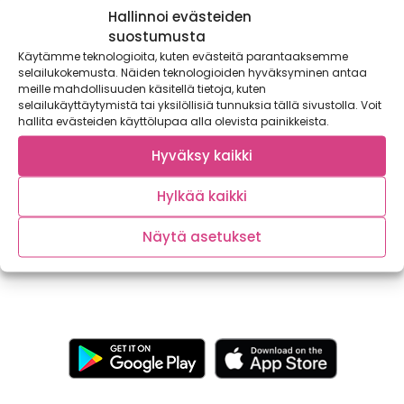
Hallinnoi evästeiden
suostumusta
Käytämme teknologioita, kuten evästeitä parantaaksemme
selailukokemusta. Näiden teknologioiden hyväksyminen antaa
meille mahdollisuuden käsitellä tietoja, kuten
selailukäyttäytymistä tai yksilöllisiä tunnuksia tällä sivustolla. Voit
hallita evästeiden käyttölupaa alla olevista painikkeista.
Kotimaisten kasvisten sesonki huipentuu –
Hyväksy kaikki
aika säilöä kesän maut talteen
Kaupallinen yhteistyö MTK / Voimaa Kasviksista Kotimaisten
Hylkää kaikki
kasvisten sesonki on parhaimmillaan elo-lokakuussa.
Esimerkiksi...
Näytä asetukset