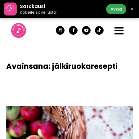
Satokausi
×
Avaa
Kokeile sovellusta!
Avainsana:
jälkiruokaresepti