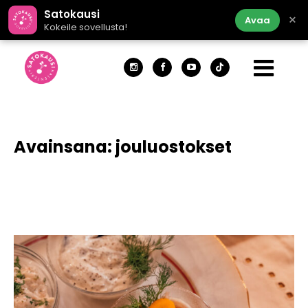
Satokausi
×
Avaa
Kokeile sovellusta!
Avainsana:
jouluostokset