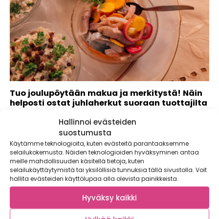
Tuo joulupöytään makua ja merkitystä! Näin
helposti ostat juhlaherkut suoraan tuottajilta
Lähiruokapäivän joulu kutsuu taas nauttimaan maaseudun
Hallinnoi evästeiden
taiasta. Tutustu juhlakauden kohteisiin ja tee jouluostokset...
suostumusta
Käytämme teknologioita, kuten evästeitä parantaaksemme
selailukokemusta. Näiden teknologioiden hyväksyminen antaa
meille mahdollisuuden käsitellä tietoja, kuten
selailukäyttäytymistä tai yksilöllisiä tunnuksia tällä sivustolla. Voit
hallita evästeiden käyttölupaa alla olevista painikkeista.
Hyväksy kaikki