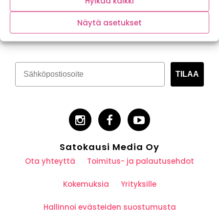
Hylkää kaikki
Tilaa kasvispitoinen uutiskirje
Näytä asetukset
TILAA
Satokausi Media Oy
Ota yhteyttä
Toimitus- ja palautusehdot
Kokemuksia
Yrityksille
Hallinnoi evästeiden suostumusta