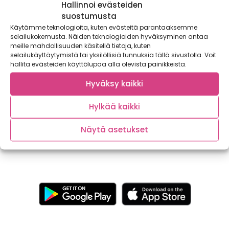
Hallinnoi evästeiden
suostumusta
Käytämme teknologioita, kuten evästeitä parantaaksemme
selailukokemusta. Näiden teknologioiden hyväksyminen antaa
meille mahdollisuuden käsitellä tietoja, kuten
selailukäyttäytymistä tai yksilöllisiä tunnuksia tällä sivustolla. Voit
hallita evästeiden käyttölupaa alla olevista painikkeista.
Ideoita juhannuksen juhlapöytään: alkupalat,
Hyväksy kaikki
grillattavat ja jälkiruoat!
Hylkää kaikki
Keskikesän ihana juhla, eli juhannus on täällä! Jos menu
juhannukselle on vielä auki, ei...
Näytä asetukset