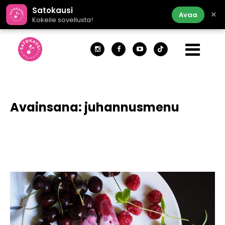
Satokausi
×
Avaa
Kokeile sovellusta!
Avainsana:
juhannusmenu