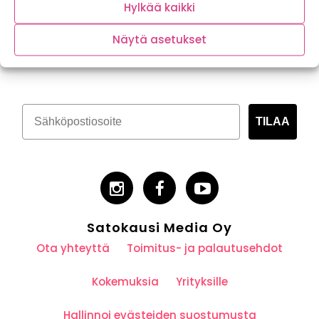
Hylkää kaikki
Näytä asetukset
Tilaa kasvispitoinen uutiskirje
TILAA
Satokausi Media Oy
Ota yhteyttä
Toimitus- ja palautusehdot
Kokemuksia
Yrityksille
Hallinnoi evästeiden suostumusta