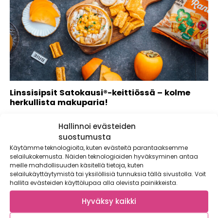
Linssisipsit Satokausi®-keittiössä – kolme
herkullista makuparia!
Kaupallinen yhteistyö: Estrella Estrellan Linssisipsi testissä
Hallinnoi evästeiden
Satokausi®-keittiössä. Rapeat ja sopivan mausteiset
linssisipsit...
suostumusta
Käytämme teknologioita, kuten evästeitä parantaaksemme
selailukokemusta. Näiden teknologioiden hyväksyminen antaa
meille mahdollisuuden käsitellä tietoja, kuten
selailukäyttäytymistä tai yksilöllisiä tunnuksia tällä sivustolla. Voit
hallita evästeiden käyttölupaa alla olevista painikkeista.
Hyväksy kaikki