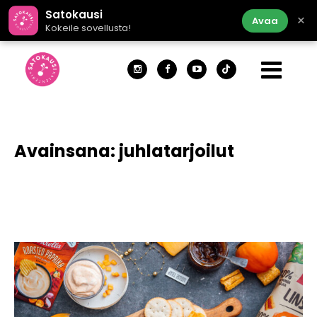
Satokausi
×
Avaa
Kokeile sovellusta!
Avainsana:
juhlatarjoilut