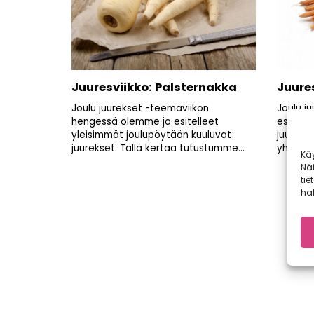
Juuresviikko: Palsternakka
Juure
Joulu juurekset -teemaviikon
Joulu j
hengessä olemme jo esitelleet
esitte
yleisimmät joulupöytään kuuluvat
juureks
juurekset. Tällä kertaa tutustumme...
yhdeksä
Kä
Nä
tie
hal