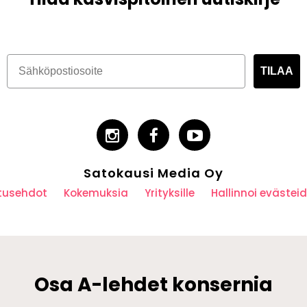
TILAA
Satokausi Media Oy
utusehdot
Kokemuksia
Yrityksille
Hallinnoi eväste
Osa A-lehdet konsernia