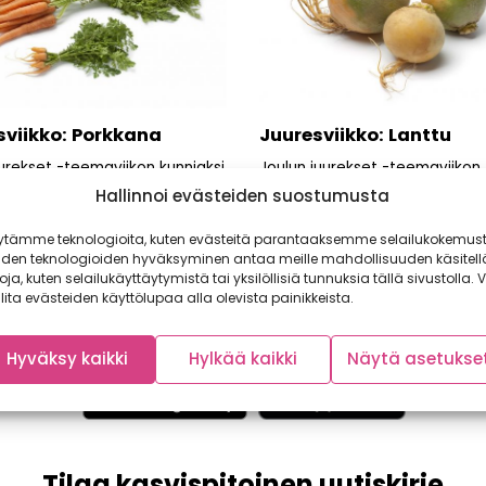
sviikko: Porkkana
Juuresviikko: Lanttu
uurekset -teemaviikon kunniaksi
Joulun juurekset -teemaviikon
lemme Suomen syödyimmän
ensimmäinen esittelyssä oleva
Hallinnoi evästeiden suostumusta
en. Syömme porkkanaa noin
on meille kaikille tuttu lanttu, j
n kiloa vuodessa,...
äänestettiin...
ytämme teknologioita, kuten evästeitä parantaaksemme selailukokemust
iden teknologioiden hyväksyminen antaa meille mahdollisuuden käsitell
toja, kuten selailukäyttäytymistä tai yksilöllisiä tunnuksia tällä sivustolla. V
lita evästeiden käyttölupaa alla olevista painikkeista.
Hyväksy kaikki
Hylkää kaikki
Näytä asetukse
Tilaa kasvispitoinen uutiskirje