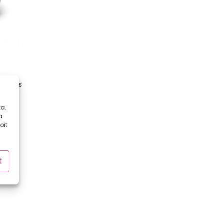
 juures
oka
a.
ä
oit
t